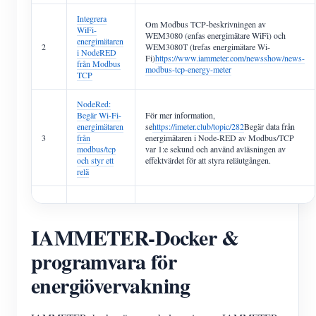
Integrera
Om Modbus TCP-beskrivningen av
WiFi-
WEM3080 (enfas energimätare WiFi) och
energimätaren
2
WEM3080T (trefas energimätare Wi-
i NodeRED
Fi)
https://www.iammeter.com/newsshow/news-
från Modbus
modbus-tcp-energy-meter
TCP
NodeRed:
Begär Wi-Fi-
För mer information,
energimätaren
se
https://imeter.club/topic/282
Begär data från
3
från
energimätaren i Node-RED av Modbus/TCP
modbus/tcp
var 1:e sekund och använd avläsningen av
och styr ett
effektvärdet för att styra reläutgången.
relä
IAMMETER-Docker &
programvara för
energiövervakning