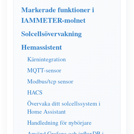
IAMMETER Simulator
Markerade funktioner i
Virtuell mätare
IAMMETER-molnet
Energiprognos och simuleringssystem
Solcellsövervakning
Ansökningar
Hemassistent
Solar PV System Energiövervakning
Lagra
Kärnintegration
Elförbrukningsmonitor
Resurser
MQTT-sensor
PV-värmare styrsystem
Snabbstart för produkten
gemenskap
Modbus/tcp sensor
Hemautomation
Dokumentera
Framkallare
HACS
Fabrikens energiövervakning
Handledningsvideo
Utforska
Kontakt
Övervaka ditt solcellssystem i
FAQ
Home Assistant
Belöningsprogram
Om oss
Nyheter
Handledning för nybörjare
Bloggar
Använd Grafana och influxDB i