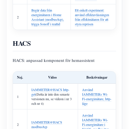
Begär data från
Ett enkelt experiment:
energimätaren i Home
använd effektavläsningen
2
Assistant (modbus/tcp),
från effektmätaren för att
trigga Sonoff i realtid
styra reprisen
HACS
HACS: anpassad komponent för hemassistent
Nej.
Video
Beskrivningar
IAMMETER@HACS http-
Använd
get
(Detta är inte den senaste
IAMMETERs Wi-
1
versionen nu, se videon i nr 3
Fi-energimätare, http-
och nr 4)
läge
Använd
IAMMETERs Wi-
IAMMETER@HACS
2
Fi-energimätare i
modbus/tcp