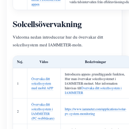
valda tidsintervallen från effektavläsningsd
appen
Solcellsövervakning
Videorna nedan introducerar hur du övervakar ditt
solcellssystem med IAMMETER-moln.
Nej.
Video
Beskrivningar
Introducera appens grundläggande funktion,
Övervaka ditt
Hur man övervakar solcellssystemet i
1
solcellssystem
IAMMETER-molnet. Mer information
med mobil APP
hänvisas till
Övervaka ditt solcellssystem i
IAMMETER
Övervaka ditt
solcellssystem i
https://www.iammeter.com/applications/solar-
2
IAMMETER
pv-system-monitoring
(PC-webbläsare)