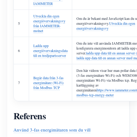
IAMMETER
Utveckla din egen
Om du är bekant med JavaScript kan du u
energiövervakningsvy
5
energiövervakningsvy.
Utveckla din egen
från IAMMETER-
energiövervakningsvy
molnet
Om du inte vill använda IAMMETER-moln
Ladda upp
konfigurera energimonitorn att ladda upp d
6
energiövervakningsdata
server.
ladda upp data till en annan server (
till en tredjepartsserver
ladda upp data till en annan server med mq
Den här videon visar hur man pollar da
(3-fas energimätare Wi-Fi) och WEM3080
Begär data från 3-fas
energimätare Wi-Fi) via Modbus tcp. Regi
7
energimätare (Wi-Fi)
kartläggning av
från Modbus TCP
energimätaren
https://www.iammeter.com
modbus-tcp-energy-meter
Referens
Använd 3-fas energimätaren som du vill