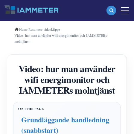
Hem
>
Resurser
>
videoklipp
>
Produkter
Video: hur man använder wifi energimonitor och IAMMETERs
molntjänst
Enfas Wi-Fi energimätare (WEM3080)
Trefas Wi-Fi energimätare (WEM3080T)
Video: hur man använder
Trefas Wi-Fi energimätare (WEM3046T)
wifi energimonitor och
Trefas Wi-Fi energimätare (WEM3050T)
IAMMETERs molntjänst
WiFi Power Controller
IAMMETER Cloud Pro
Självhotelltjänst
Grundläggande handledning
EV laddare
(snabbstart)