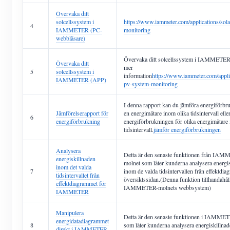
Övervaka ditt
solcellssystem i
https://www.iammeter.com/applications/sol
4
IAMMETER (PC-
monitoring
webbläsare)
Övervaka ditt solcellssystem i IAMMETER
Övervaka ditt
mer
5
solcellssystem i
information
https://www.iammeter.com/applic
IAMMETER (APP)
pv-system-monitoring
I denna rapport kan du jämföra energiförbr
Jämförelserapport för
en energimätare inom olika tidsintervall elle
6
energiförbrukning
energiförbrukningen för olika energimätar
tidsintervall.
jämför energiförbrukningen
Analysera
Detta är den senaste funktionen från IA
energiskillnaden
molnet som låter kunderna analysera energi
inom det valda
7
inom de valda tidsintervallen från effektdi
tidsintervallet från
översiktssidan.(Denna funktion tillhandahåll
effektdiagrammet för
IAMMETER-molnets webbsystem)
IAMMETER
Manipulera
Detta är den senaste funktionen i IAMME
energidatadiagrammet
8
som låter kunderna analysera energiskillna
direkt i IAMMETER-