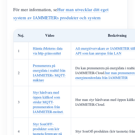
För mer information, se
Hur man utvecklar ditt eget
system av IAMMETERs produkter och system
Nej.
Video
Beskrivning
Hämta iMeterns data
All energiövervakare av IAMMETER tillha
1
via http-gränssnittet
API som kan anropas från LAN
Prenumerera på
Du kan prenumerera på energidata i realti
energidata i realtid från
2
IAMMETER-Cloud.
hur man prenumerera
IAMMETERs MQTT-
energimonitordata från IAMMETER
mäklare
Styr hårdvara med
öppen källkod som
Hur man styr hårdvaran med öppen källko
3
stöder MQTT-
IAMMETER-Cloud.
prenumeration från
IAMMETER-molnet.
Styr SonOFF-
produkter som kör
4
Styr SonOff-produkten (kör tasmota) 
tasmota firmware på