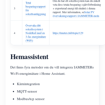
Om du har ett solcellssystem kan du enkelt
Total
veta dess totala besparing (självförbrukning
besparingsrapport
3
+ exporterad energi till elnätet) i denna
för
rapport. Mer information, se
Solar PV
solcellsanläggning
övervakningsrapport i IAMMETER-moln
Övervaka ditt
solcellssystem i
4
NodeRed med en
https://imeter.club/topic/129
3-fas energimätare
(WiFi)
Hemassistent
Det finns fyra metoder om du vill integrera IAMMETERs
Wi-Fi-energimätare i Home Assistant.
Kärnintegration
MQTT-sensor
Modbus/tcp sensor