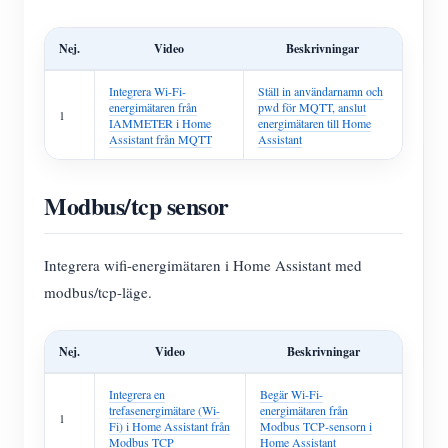
Nej.
Video
Beskrivningar
Integrera Wi-Fi-
Ställ in användarnamn och
energimätaren från
pwd för MQTT, anslut
1
IAMMETER i Home
energimätaren till Home
Assistant från MQTT
Assistant
Modbus/tcp sensor
Integrera wifi-energimätaren i Home Assistant med
modbus/tcp-läge.
Nej.
Video
Beskrivningar
Integrera en
Begär Wi-Fi-
trefasenergimätare (Wi-
energimätaren från
1
Fi) i Home Assistant från
Modbus TCP-sensorn i
Modbus TCP
Home Assistant