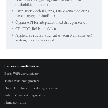
dubbelriktad funktion
Liten storlek och lågt pris, DIN-skena montering
passar snyggt i mätarlådan
Öppna API för integration med din egen server
CE, FCC, RoHs uppfyllda
Appliceras i trefas- eller enfas (som 3 enfasmätare)
system, eller split-fas system
Övervakare av energiförbrukning
Enfas WiFi energimätare
Trefas WiFi energimätare
Övervakare för elförbrukning i hemmet
Solar PV övervakningssystem
Hemautomation