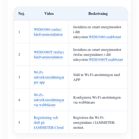
Nej.
Video
Beskrivning
Installera en smart energimonitor
WEM3080 (enfas)
1
i ditt
hårdvaruinstallation
nätsystem.
WEM3080:snabbstart
Installera en smart energimonitor
WEM3080T (trefas)
2
(trefas energimätare) i ditt
hårdvaruinstallation
nätsystem.
WEM3080T:snabbstart
Wi-Fi-
Ställ in Wi-Fi-anslutningen med
3
nätverksinställningar
APP
per app
Wi-Fi-
Konfigurera Wi-Fi-anslutningen
4
nätverksinställningar
via webbläsare
via webbläsare
Registrering och
Registrera din Wi-Fi-
5
drift på
energimätare i IAMMETER-
IAMMETER-Cloud
molnet.