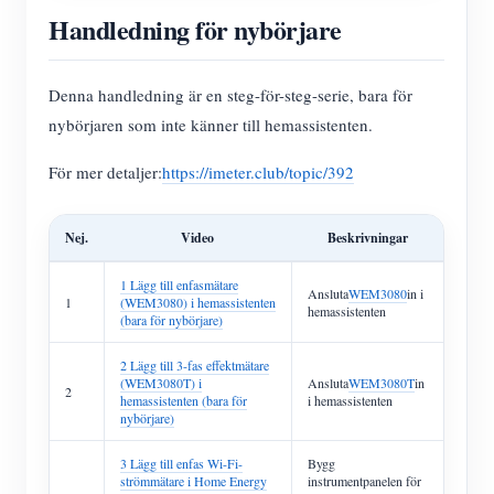
Handledning för nybörjare
Denna handledning är en steg-för-steg-serie, bara för
nybörjaren som inte känner till hemassistenten.
För mer detaljer:
https://imeter.club/topic/392
Nej.
Video
Beskrivningar
1 Lägg till enfasmätare
Ansluta
WEM3080
in i
1
(WEM3080) i hemassistenten
hemassistenten
(bara för nybörjare)
2 Lägg till 3-fas effektmätare
(WEM3080T) i
Ansluta
WEM3080T
in
2
hemassistenten (bara för
i hemassistenten
nybörjare)
3 Lägg till enfas Wi-Fi-
Bygg
strömmätare i Home Energy
instrumentpanelen för