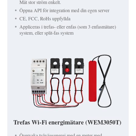
Mät stor ström enkelt.
Öppna API för integration med din egen server
CE, FCC, RoHs uppfyllda
Appliceras i trefas- eller enfas (som 3 enfasmätare)
system, eller split-fas system
Trefas Wi-Fi energimätare (WEM3050T)
Övervaka tvåvägsenergi med en meter med