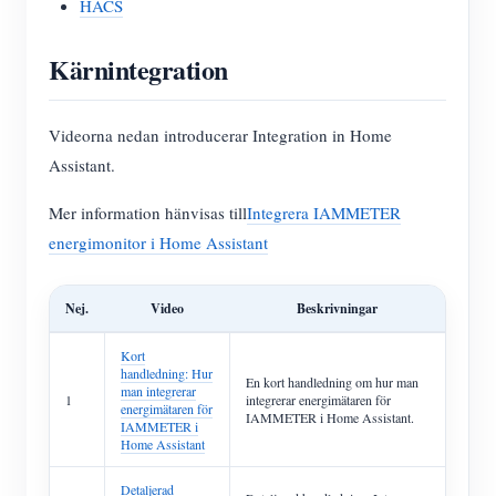
HACS
Kärnintegration
Videorna nedan introducerar Integration in Home
Assistant.
Mer information hänvisas till
Integrera IAMMETER
energimonitor i Home Assistant
Nej.
Video
Beskrivningar
Kort
handledning: Hur
En kort handledning om hur man
man integrerar
1
integrerar energimätaren för
energimätaren för
IAMMETER i Home Assistant.
IAMMETER i
Home Assistant
Detaljerad