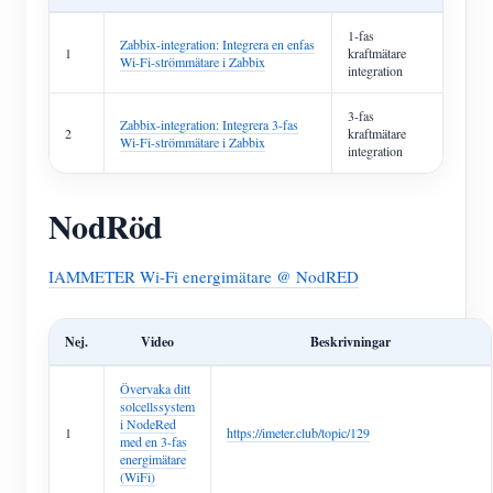
1-fas
Zabbix-integration: Integrera en enfas
1
kraftmätare
Wi-Fi-strömmätare i Zabbix
integration
3-fas
Zabbix-integration: Integrera 3-fas
2
kraftmätare
Wi-Fi-strömmätare i Zabbix
integration
NodRöd
IAMMETER Wi-Fi energimätare @ NodRED
Nej.
Video
Beskrivningar
Övervaka ditt
solcellssystem
i NodeRed
1
https://imeter.club/topic/129
med en 3-fas
energimätare
(WiFi)