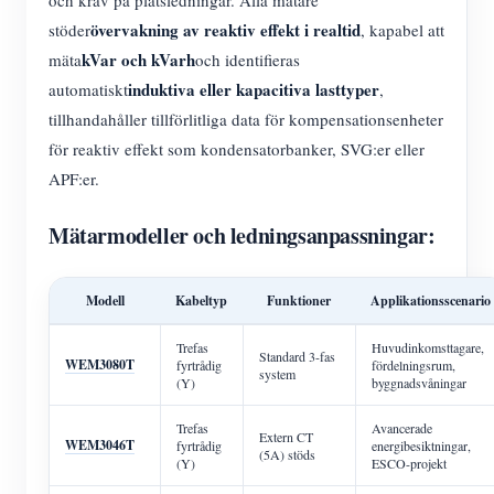
och krav på platsledningar. Alla mätare
övervakning av reaktiv effekt i realtid
stöder
, kapabel att
kVar och kVarh
mäta
och identifieras
induktiva eller kapacitiva lasttyper
automatiskt
,
tillhandahåller tillförlitliga data för kompensationsenheter
för reaktiv effekt som kondensatorbanker, SVG:er eller
APF:er.
Mätarmodeller och ledningsanpassningar:
Modell
Kabeltyp
Funktioner
Applikationsscenario
Trefas
Huvudinkomsttagare,
Standard 3-fas
WEM3080T
fyrtrådig
fördelningsrum,
system
(Y)
byggnadsvåningar
Trefas
Avancerade
Extern CT
WEM3046T
fyrtrådig
energibesiktningar,
(5A) stöds
(Y)
ESCO-projekt