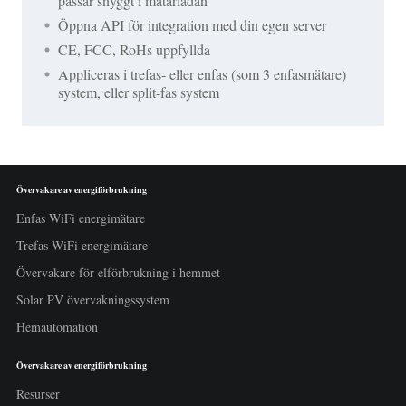
passar snyggt i mätarlådan
Öppna API för integration med din egen server
CE, FCC, RoHs uppfyllda
Appliceras i trefas- eller enfas (som 3 enfasmätare)
system, eller split-fas system
Övervakare av energiförbrukning
Enfas WiFi energimätare
Trefas WiFi energimätare
Övervakare för elförbrukning i hemmet
Solar PV övervakningssystem
Hemautomation
Övervakare av energiförbrukning
Resurser