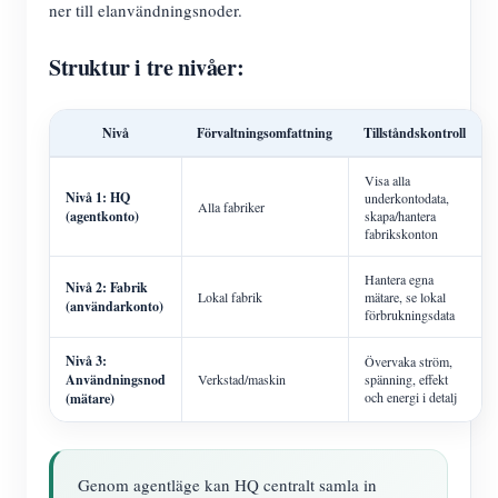
ner till elanvändningsnoder.
Struktur i tre nivåer:
Nivå
Förvaltningsomfattning
Tillståndskontroll
Visa alla
Nivå 1: HQ
underkontodata,
Alla fabriker
(agentkonto)
skapa/hantera
fabrikskonton
Hantera egna
Nivå 2: Fabrik
Lokal fabrik
mätare, se lokal
(användarkonto)
förbrukningsdata
Nivå 3:
Övervaka ström,
Användningsnod
Verkstad/maskin
spänning, effekt
och energi i detalj
(mätare)
Genom agentläge kan HQ centralt samla in