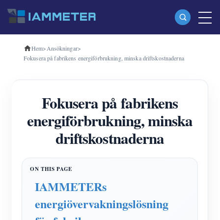
Hem
>
Ansökningar
>
Produkter
Fokusera på fabrikens energiförbrukning, minska driftskostnaderna
Enfas Wi-Fi energimätare (WEM3080)
Trefas Wi-Fi energimätare (WEM3080T)
Fokusera på fabrikens
Trefas Wi-Fi energimätare (WEM3046T)
energiförbrukning, minska
Trefas Wi-Fi energimätare (WEM3050T)
driftskostnaderna
WiFi Power Controller
IAMMETER Cloud Pro
IAMMETERs
Självhotelltjänst
energiövervakningslösning
EV laddare