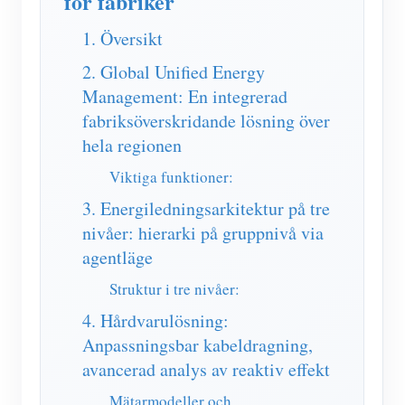
för fabriker
IAMMETER Simulator
1. Översikt
Virtuell mätare
2. Global Unified Energy
Energiprognos och simuleringssystem
Management: En integrerad
Ansökningar
fabriksöverskridande lösning över
hela regionen
Solar PV System Energiövervakning
Lagra
Viktiga funktioner:
Elförbrukningsmonitor
Resurser
3. Energiledningsarkitektur på tre
PV-värmare styrsystem
Snabbstart för produkten
gemenskap
nivåer: hierarki på gruppnivå via
Hemautomation
agentläge
Dokumentera
Framkallare
Struktur i tre nivåer:
Fabrikens energiövervakning
Handledningsvideo
Utforska
Kontakt
4. Hårdvarulösning:
FAQ
Belöningsprogram
Om oss
Anpassningsbar kabeldragning,
Nyheter
avancerad analys av reaktiv effekt
Bloggar
Mätarmodeller och