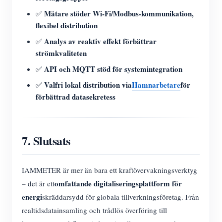
Mätare stöder Wi-Fi/Modbus-kommunikation,
✅
flexibel distribution
Analys av reaktiv effekt förbättrar
✅
strömkvaliteten
API och MQTT stöd för systemintegration
✅
Valfri lokal distribution via
Hamnarbetare
för
✅
förbättrad datasekretess
7. Slutsats
IAMMETER är mer än bara ett kraftövervakningsverktyg
omfattande digitaliseringsplattform för
– det är ett
energi
skräddarsydd för globala tillverkningsföretag. Från
realtidsdatainsamling och trådlös överföring till