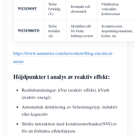
Trefas
Filialkretsar,
Kompakt och
WEM3050T
fyrtrådig
verkstäder,
ekonomisk
(Y)
kontorszoner
Trefas
Skräddarsydd
Kompressorer,
WEM3080TD
tretrådar
för Delta
insprutningsmaskiner,
(Δ)
ledningssystem
kylare, etc.
https://www.iammeter.com/newsshow/blog-electrical-
meter
Höjdpunkter i analys av reaktiv effekt:
Realtidsmätningar: kVar (reaktiv effekt), kVarh
(reaktiv energi)
Automatisk detektering av belastningstyp: induktiv
eller kapacitiv
Stöder interaktion med kondensatorbanker/SVG:er
för att förbättra effektfaktorn