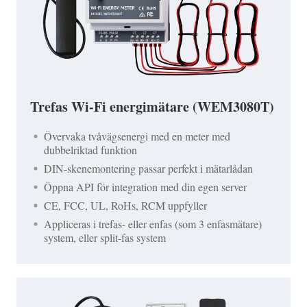
Trefas Wi-Fi energimätare (WEM3080T)
Övervaka tvåvägsenergi med en meter med
dubbelriktad funktion
DIN-skenemontering passar perfekt i mätarlådan
Öppna API för integration med din egen server
CE, FCC, UL, RoHs, RCM uppfyller
Appliceras i trefas- eller enfas (som 3 enfasmätare)
system, eller split-fas system