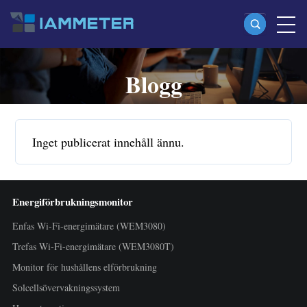
Blogg
Produkter
Enfas Wi-Fi-energimätare (WEM3080)
Split-phase Wi-Fi-energimätare (WEM2067)
Inget publicerat innehåll ännu.
Trefas Wi-Fi-energimätare (WEM3080T)
Trefas Wi-Fi-energimätare (WEM3046T)
Energiförbrukningsmonitor
Trefas Wi-Fi-energimätare (WEM3050T)
Enfas Wi-Fi-energimätare (WEM3080)
WiFi-effektregulator
Trefas Wi-Fi-energimätare (WEM3080T)
IAMMETER Cloud Pro
Monitor för hushållens elförbrukning
Self-hosting-tjänst
Solcellsövervakningssystem