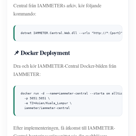
Central från IAMMETERs arkiv, kör följande
kommando:
dotnet IAMMETER.Central.Web.dll --urls "http://*:{port}"
📌 Docker Deployment
Dra och kör IAMMETER-Central Docker-bilden från
IAMMETER:
docker run -d --name=iammeter-central --starta om alltid \

  -p 5051:5051 \

  -e TZ=Asien/Kuala_Lumpur \

  iammeter/iammeter-central
Efter implementeringen, få åtkomst till IAMMETER-
Central-hanteringsgränssnittet via din webbläsare.