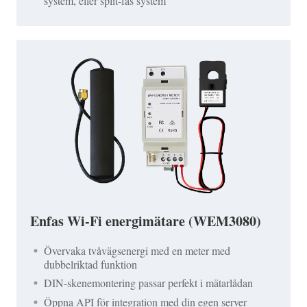
system, eller split-fas system
Enfas Wi-Fi energimätare (WEM3080)
Övervaka tvåvägsenergi med en meter med
dubbelriktad funktion
DIN-skenemontering passar perfekt i mätarlådan
Öppna API för integration med din egen server