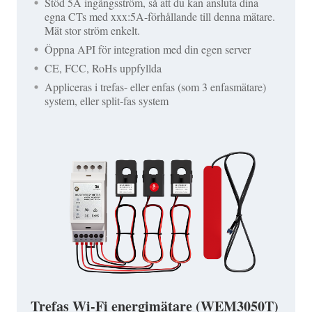
Stöd 5A ingångsström, så att du kan ansluta dina
egna CTs med xxx:5A-förhållande till denna mätare.
Mät stor ström enkelt.
Öppna API för integration med din egen server
CE, FCC, RoHs uppfyllda
Appliceras i trefas- eller enfas (som 3 enfasmätare)
system, eller split-fas system
Trefas Wi-Fi energimätare (WEM3050T)