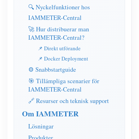
IAMMETER Simulator
🔍 Nyckelfunktioner hos
Virtuell mätare
IAMMETER-Central
Energiprognos och simuleringssystem
🚀 Hur distribuerar man
IAMMETER-Central?
Ansökningar
📌 Direkt utförande
Solar PV System Energiövervakning
Lagra
📌 Docker Deployment
Elförbrukningsmonitor
Resurser
⚙️ Snabbstartguide
PV-värmare styrsystem
Snabbstart för produkten
gemenskap
🎯 Tillämpliga scenarier för
Hemautomation
IAMMETER-Central
Dokumentera
Framkallare
Fabrikens energiövervakning
🔗 Resurser och teknisk support
Handledningsvideo
Utforska
Kontakt
Om IAMMETER
FAQ
Belöningsprogram
Om oss
Nyheter
Lösningar
Bloggar
Produkter