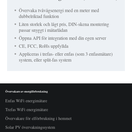
Övervaka tvåvägsenergi med en meter med
dubbelriktad funktion
Liten storlek och lågt pris, DIN-skena montering
passar snyggt i mätarlådan
Öppna API för integration med din egen server
CE, FCC, RoHs uppfyllda
Appliceras i trefas- eller enfas (som 3 enfasmätare)
system, eller split-fas system
Övervakare av energiförbrukning
Enfas WiFi energimätare
Trefas WiFi energimätare
Övervakare för elförbrukning i hemmet
Solar PV övervakningssystem