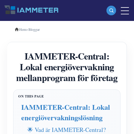
Hem
>
Bloggar
Produkter
Enfas Wi-Fi energimätare (WEM3080)
IAMMETER-Central:
Trefas Wi-Fi energimätare (WEM3080T)
Lokal energiövervakning
Trefas Wi-Fi energimätare (WEM3046T)
mellanprogram för företag
Trefas Wi-Fi energimätare (WEM3050T)
WiFi Power Controller
IAMMETER Cloud Pro
IAMMETER-Central: Lokal
Självhotelltjänst
energiövervakningslösning
EV laddare
🌟 Vad är IAMMETER-Central?