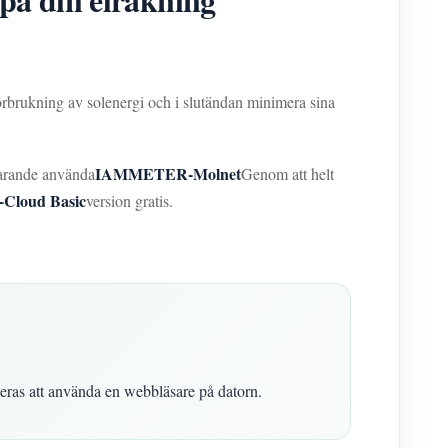
förbrukning av solenergi och i slutändan minimera sina
IAMMETER-Molnet
tfarande använda
Genom att helt
loud Basic
version gratis.
.
eras att använda en webbläsare på datorn.