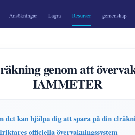
Ansökningar
Lagra
Resurser
gemenskap
lräkning genom att övervak
IAMMETER
det kan hjälpa dig att spara på din elräkn
iktares officiella övervakningssystem