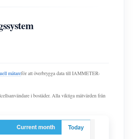
gssystem
uell mätare
för att överbrygga data till IAMMETER-
olcellsanvändare i bostäder. Alla viktiga mätvärden från