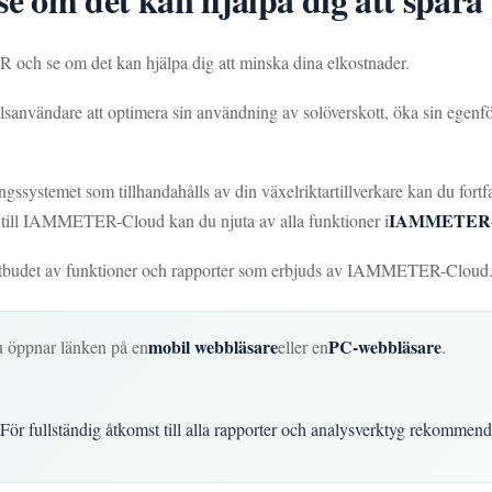
ch se om det kan hjälpa dig att minska dina elkostnader.
cellsanvändare att optimera sin användning av solöverskott, öka sin egen
ingssystemet som tillhandahålls av din växelriktartillverkare kan du for
IAMMETER-C
ta till IAMMETER-Cloud kan du njuta av alla funktioner i
 utbudet av funktioner och rapporter som erbjuds av IAMMETER-Cloud
mobil webbläsare
PC-webbläsare
u öppnar länken på en
eller en
.
ör fullständig åtkomst till alla rapporter och analysverktyg rekommend