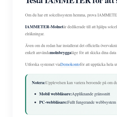
Om du har ett solcellssystem hemma, prova IAMMETER o
IAMMETER-Molnet
är dedikerade till att hjälpa sol
elräkningar.
Även om du redan har installerat det officiella övervakn
molnbrygga
enkelt använda
läge för att skicka dina da
Utforska systemet via
Demokonto
för att upptäcka hela
Notera:
Upplevelsen kan variera beroende på om d
Mobil webbläsare:
Appliknande gränssnitt
PC-webbläsare:
Fullt fungerande webbsystem F