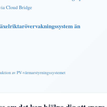
ia Cloud Bridge
 växelriktarövervakningssystem än
duktion av PV-värmarstyrningssystemet
 om det kan hjälpa dig att spara 