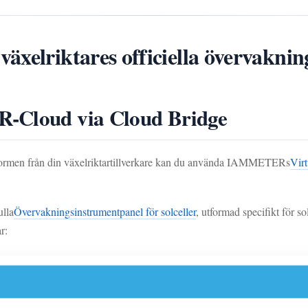
äxelriktares officiella övervaknin
R-Cloud via Cloud Bridge
tformen från din växelriktartillverkare kan du använda IAMMETERs
Virt
lla
Övervakningsinstrumentpanel för solceller
, utformad specifikt för s
r: