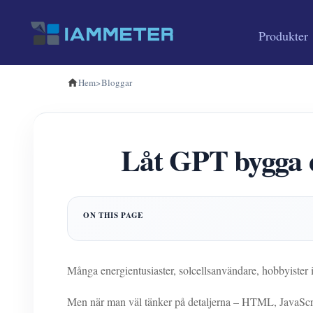
Produkter
Hem
>
Bloggar
Låt GPT bygga d
Många energientusiaster, solcellsanvändare, hobbyiste
Men när man väl tänker på detaljerna – HTML, JavaScr