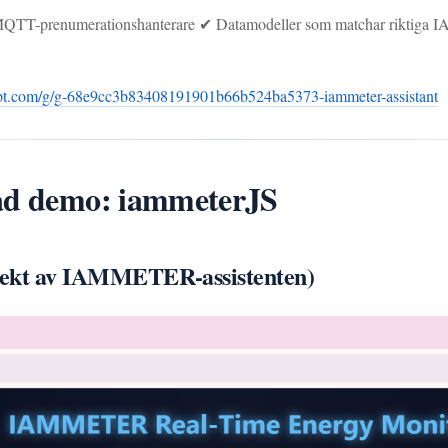
MQTT-prenumerationshanterare ✔ Datamodeller som matchar riktiga 
tgpt.com/g/g-68e9cc3b83408191901b66b524ba5373-iammeter-assistant
rad demo: iammeterJS
direkt av IAMMETER-assistenten)