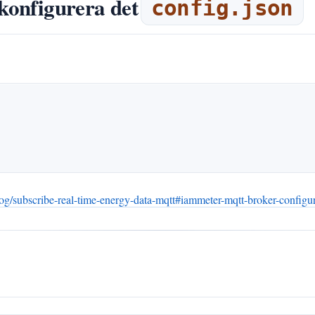
 konfigurera det
config.json
g/subscribe-real-time-energy-data-mqtt#iammeter-mqtt-broker-configur