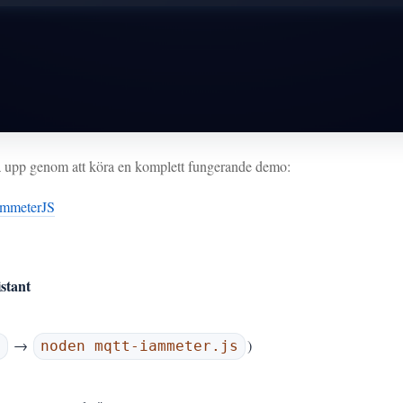
a upp genom att köra en komplett fungerande demo:
iammeterJS
stant
→
)
n
noden mqtt-iammeter.js