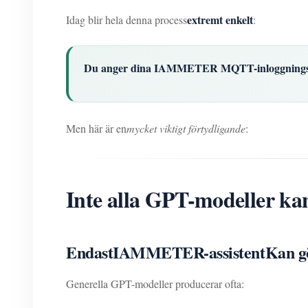
extremt enkelt
Idag blir hela denna process
:
Du anger dina IAMMETER MQTT-inloggningsuppg
Men här är en
mycket viktigt förtydligande
:
Inte alla GPT-modeller kan
Endast
IAMMETER-assistent
Kan gö
Generella GPT-modeller producerar ofta: