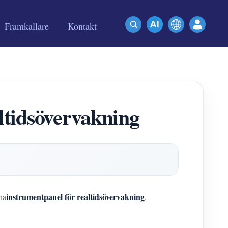
Framkallare
Kontakt
ltidsövervakning
instrumentpanel för realtidsövervakning
na
.