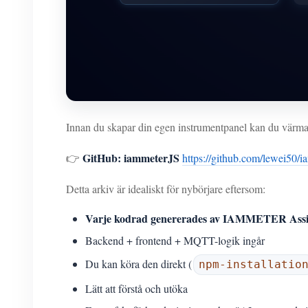
Innan du skapar din egen instrumentpanel kan du värm
GitHub: iammeterJS
👉
https://github.com/lewei50/
Detta arkiv är idealiskt för nybörjare eftersom:
Varje kodrad genererades av IAMMETER Assi
Backend + frontend + MQTT-logik ingår
Du kan köra den direkt (
npm-installatio
Lätt att förstå och utöka