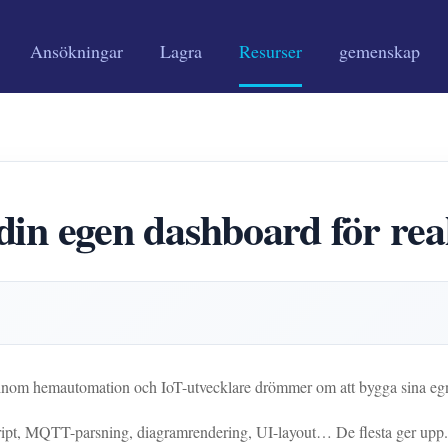
Ansökningar
Lagra
Resurser
gemenskap
in egen dashboard för rea
r inom hemautomation och IoT-utvecklare drömmer om att bygga sina eg
ipt, MQTT-parsning, diagramrendering, UI-layout… De flesta ger upp.