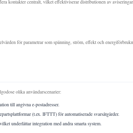
era kontakter centralt, vilket effektiviserar distributionen av aviserin
kelvärden för parametrar som spänning, ström, effekt och energiförbrukn
lgodose olika användarscenarier:
tion till angivna e-postadresser.
epartsplattformar (t.ex. IFTTT) för automatiserade svarsåtgärder.
vilket underlättar integration med andra smarta system.