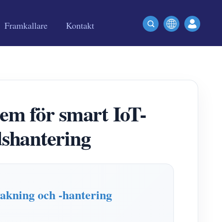
Framkallare
Kontakt
m för smart IoT-
dshantering
akning och -hantering