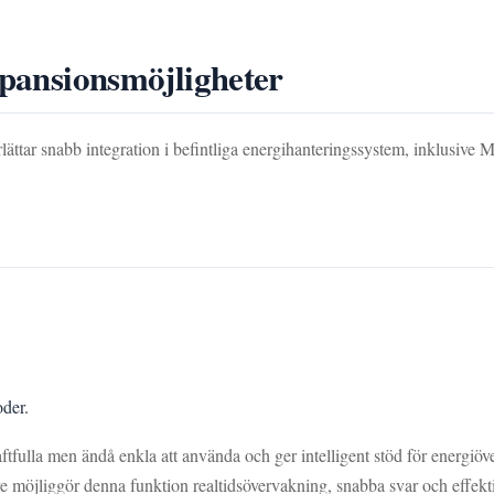
xpansionsmöjligheter
rlättar snabb integration i befintliga energihanteringssystem, inkl
oder.
ulla men ändå enkla att använda och ger intelligent stöd för energiöve
re möjliggör denna funktion realtidsövervakning, snabba svar och effekt