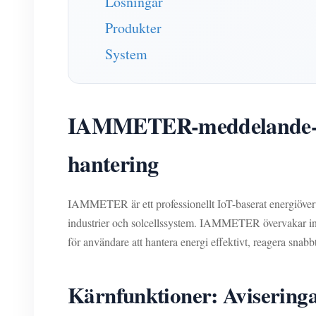
Lösningar
Produkter
System
IAMMETER-meddelande- och
hantering
IAMMETER är ett professionellt IoT-baserat energiöverva
industrier och solcellssystem. IAMMETER övervakar inte 
för användare att hantera energi effektivt, reagera snab
Kärnfunktioner: Avisering