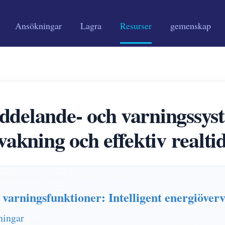
Ansökningar
Lagra
Resurser
gemenskap
ande- och varningssyste
vakning och effektiv realti
ningsfunktioner: Intelligent energiöverv
ningar