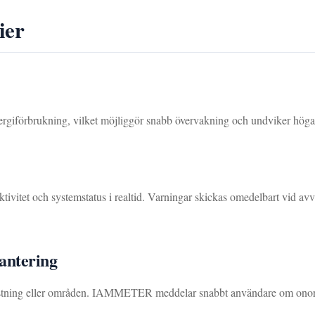
ier
ergiförbrukning, vilket möjliggör snabb övervakning och undviker höga
tet och systemstatus i realtid. Varningar skickas omedelbart vid avvikel
hantering
ustning eller områden. IAMMETER meddelar snabbt användare om onormal