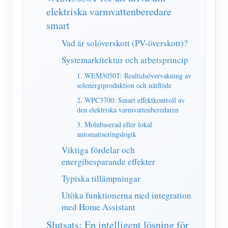
IAMMETER Simulator
elektriska varmvattenberedare
Virtuell mätare
smart
Vad är solöverskott (PV-överskott)?
Energiprognos och simuleringssystem
Systemarkitektur och arbetsprincip
Ansökningar
1. WEM3050T: Realtidsövervakning av
Solar PV System Energiövervakning
solenergiproduktion och nätflöde
Lagra
2. WPC3700: Smart effektkontroll av
Elförbrukningsmonitor
Resurser
den elektriska varmvattenberedaren
PV-värmare styrsystem
3. Molnbaserad eller lokal
Snabbstart för produkten
gemenskap
automatiseringslogik
Hemautomation
Dokumentera
Framkallare
Viktiga fördelar och
energibesparande effekter
Fabrikens energiövervakning
Handledningsvideo
Utforska
Kontakt
Typiska tillämpningar
FAQ
Belöningsprogram
Om oss
Utöka funktionerna med integration
Nyheter
med Home Assistant
Slutsats: En intelligent lösning för
Bloggar