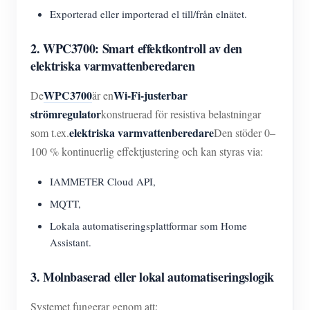
Exporterad eller importerad el till/från elnätet.
2. WPC3700: Smart effektkontroll av den
elektriska varmvattenberedaren
WPC3700
Wi-Fi-justerbar
De
är en
strömregulator
konstruerad för resistiva belastningar
elektriska varmvattenberedare
som t.ex.
Den stöder 0–
100 % kontinuerlig effektjustering och kan styras via:
IAMMETER Cloud API,
MQTT,
Lokala automatiseringsplattformar som Home
Assistant.
3. Molnbaserad eller lokal automatiseringslogik
Systemet fungerar genom att: