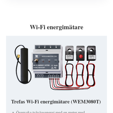
Wi-Fi energimätare
Trefas Wi-Fi energimätare (WEM3080T)
Övervaka tvåvägsenergi med en meter med