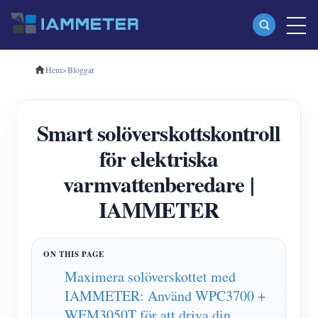
Hem
>
Bloggar
Produkter
Enfas Wi-Fi energimätare (WEM3080)
Smart solöverskottskontroll
Trefas Wi-Fi energimätare (WEM3080T)
för elektriska
Trefas Wi-Fi energimätare (WEM3046T)
varmvattenberedare |
Trefas Wi-Fi energimätare (WEM3050T)
IAMMETER
WiFi Power Controller
IAMMETER Cloud Pro
Självhotelltjänst
Maximera solöverskottet med
IAMMETER: Använd WPC3700 +
EV laddare
WEM3050T för att driva din