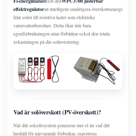
Fi-energimätare
WPC3700 justerbar
och den
effektregulator
att intelligent omdirigera överskottsenergi
från solen till resistiva laster som elektriska
varmvattenberedare. Detta ökar inte bara
egenförbrukningen utan förbättrar också den totala
avkastningen på din solinvestering.
Vad är solöverskott (PV-överskott)?
När ditt solcellssystem genererar mer el än vad ditt
hushåll för närvarande förbrukar, exporteras