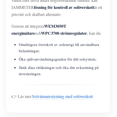
vatten eller driva andra högförbrukande enheter, kan
lösning för kontroll av solöverskott
IAMMETER
är ett
prisvärt och skalbart alternativ.
WEM3050T
Genom att integrera
energimätare
WPC3700 strömregulator
och
, kan du:
Omdirigera överskott av solenergi till användbara
belastningar;
Öka självanvändningsgraden för ditt solsystem;
Sänk dina elräkningar och öka din avkastning på
investeringen.
👉 Läs mer:
Solvärmarestyrning med solöverskott