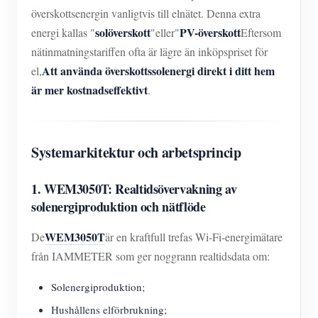
överskottsenergin vanligtvis till elnätet. Denna extra
solöverskott
PV-överskott
energi kallas "
"eller"
Eftersom
nätinmatningstariffen ofta är lägre än inköpspriset för
Att använda överskottssolenergi direkt i ditt hem
el,
är mer kostnadseffektivt
.
Systemarkitektur och arbetsprincip
1. WEM3050T: Realtidsövervakning av
solenergiproduktion och nätflöde
WEM3050T
De
är en kraftfull trefas Wi-Fi-energimätare
från IAMMETER som ger noggrann realtidsdata om:
Solenergiproduktion;
Hushållens elförbrukning;