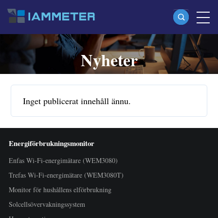
Nyheter
Produkter
Enfas Wi-Fi-energimätare (WEM3080)
Split-phase Wi-Fi-energimätare (WEM2067)
Inget publicerat innehåll ännu.
Trefas Wi-Fi-energimätare (WEM3080T)
Trefas Wi-Fi-energimätare (WEM3046T)
Energiförbrukningsmonitor
Trefas Wi-Fi-energimätare (WEM3050T)
Enfas Wi-Fi-energimätare (WEM3080)
WiFi-effektregulator
Trefas Wi-Fi-energimätare (WEM3080T)
IAMMETER Cloud Pro
Monitor för hushållens elförbrukning
Self-hosting-tjänst
Solcellsövervakningssystem