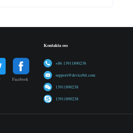
Kontakta oss
+86 13911890238
support@devicebit.com
r
Facebook
13911890238
13911890238