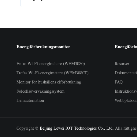
Energiförbrukningsmonitor
Energiförb
Enfas Wi-Fi-energimätare (WEM3080)
Resurser
Trefas Wi-Fi-energimätare (WEM3080T)
Dokumentat
Monitor för hushållens elförbrukning
FAQ
Solcellsövervakningssystem
Instruktions
Hemautomation
Webbplatska
Copyright ©
Beijing Lewei IOT Technologies Co., Ltd.
Alla rättighe