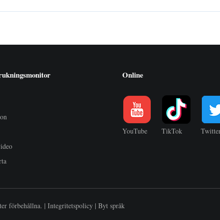
rukningsmonitor
Online
ion
YouTube
TikTok
Twitte
video
rta
ter förbehållna. |
Integritetspolicy
|
Byt språk