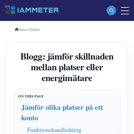
Hem
>
Nyheter
Produkter
Enfas Wi-Fi energimätare (WEM3080)
Blogg: jämför skillnaden
Trefas Wi-Fi energimätare (WEM3080T)
mellan platser eller
Trefas Wi-Fi energimätare (WEM3046T)
energimätare
Trefas Wi-Fi energimätare (WEM3050T)
WiFi Power Controller
IAMMETER Cloud Pro
Jämför olika platser på ett
Självhotelltjänst
konto
EV laddare
Funktionshandledning