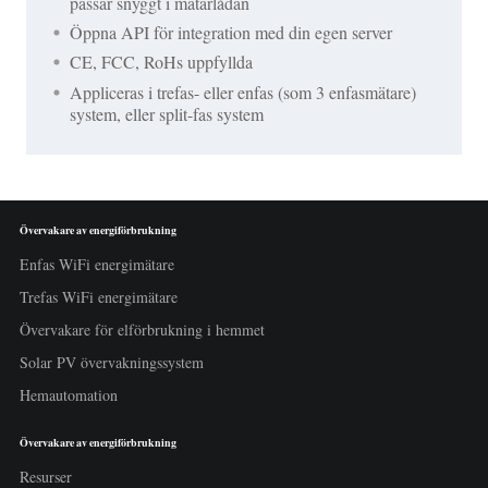
passar snyggt i mätarlådan
Öppna API för integration med din egen server
CE, FCC, RoHs uppfyllda
Appliceras i trefas- eller enfas (som 3 enfasmätare)
system, eller split-fas system
Övervakare av energiförbrukning
Enfas WiFi energimätare
Trefas WiFi energimätare
Övervakare för elförbrukning i hemmet
Solar PV övervakningssystem
Hemautomation
Övervakare av energiförbrukning
Resurser