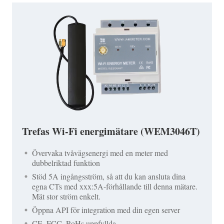
Trefas Wi-Fi energimätare (WEM3046T)
Övervaka tvåvägsenergi med en meter med
dubbelriktad funktion
Stöd 5A ingångsström, så att du kan ansluta dina
egna CTs med xxx:5A-förhållande till denna mätare.
Mät stor ström enkelt.
Öppna API för integration med din egen server
CE, FCC, RoHs uppfyllda