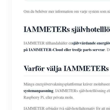
Om du behöver mer information om varje system som näm
IAMMETERs självhotelllösni
självvärdande energiö
IAMMETER tillhandahåller en
på IAMMETER-Cloud eller tredje parts servrar
. D
Varför välja IAMMETERs sj
Många energiövervakningsplattformar kräver molnbaserade 
systemanpassning
. IAMMETERs självhotelllösning elim
Raspberry Pi, eller privata moln.
IAMMETER erbjuder två självhotellalternativ för att mö