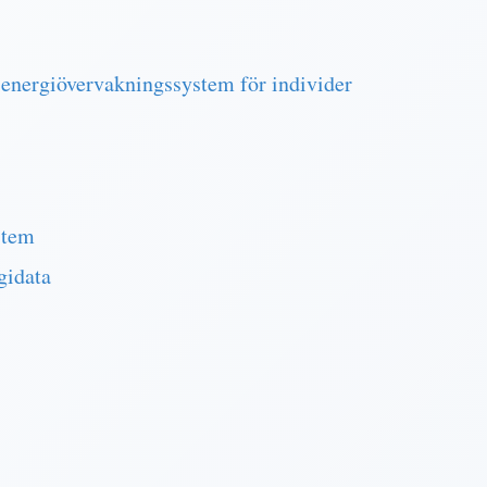
nergiövervakningssystem för individer
stem
gidata