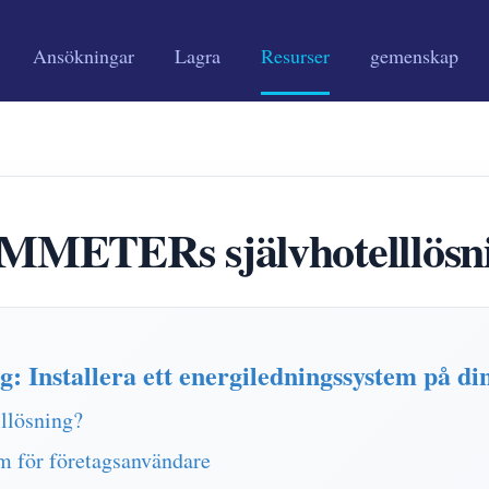
Ansökningar
Lagra
Resurser
gemenskap
MMETERs självhotelllösn
 Installera ett energiledningssystem på din
llösning?
för företagsanvändare