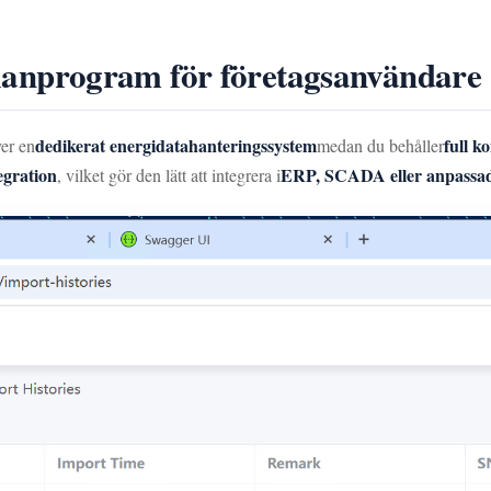
nprogram för företagsanvändare
dedikerat energidatahanteringssystem
full k
er en
medan du behåller
egration
ERP, SCADA eller anpassad
, vilket gör den lätt att integrera i