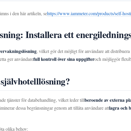
ns i den här artikeln, se
https://www.iammeter.com/products/self-host
ng: Installera ett energilednings
vervakningslösning
, vilket gör det möjligt för användare att distribuer
full kontroll över sina uppgifter
etta ger användare
och möjliggör flexib
älvhotelllösning?
beroende av externa pla
tjänster för databehandling, vilket leder till
lagra och b
inerar dessa begränsningar genom att tillåta användare att
ta olika behov: