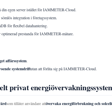
på din egen server istället för IAMMETER-Cloud.
r sömlös integration i företagssystem.
B för flexibel datahantering.
er optimerad prestanda för IAMMETER-mätare.
get affärssystem
.
roende systemdrift
utan att förlita sig på IAMMETER-Cloud.
 privat energiövervakningssystem 
värd
övervaka energiförbrukning och solcell
som tillåter användare att