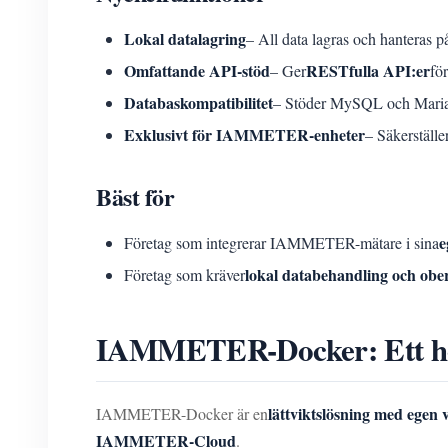
Lokal datalagring
– All data lagras och hanteras 
Omfattande API-stöd
RESTfulla API:er
– Ger
fö
Databaskompatibilitet
– Stöder MySQL och MariaD
Exklusivt för IAMMETER-enheter
– Säkerställ
Bäst för
e
Företag som integrerar IAMMETER-mätare i sina
lokal databehandling och obe
Företag som kräver
IAMMETER-Docker: Ett helt
lättviktslösning med egen 
IAMMETER-Docker är en
IAMMETER-Cloud
.