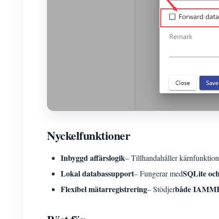
Nyckelfunktioner
Inbyggd affärslogik
– Tillhandahåller kärnfunktion
Lokal databassupport
SQLite o
– Fungerar med
Flexibel mätarregistrering
både IAMMET
– Stödjer