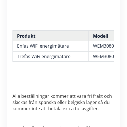
IAMMETER Simulator
Virtuell mätare
Energiprognos och simuleringssystem
Ansökningar
Produkt
Modell
Enfas WiFi energimätare
WEM3080
Solar PV System Energiövervakning
Lagra
Trefas WiFi energimätare
WEM3080T
Elförbrukningsmonitor
Resurser
PV-värmare styrsystem
Snabbstart för produkten
gemenskap
Hemautomation
Dokumentera
Framkallare
Fabrikens energiövervakning
Handledningsvideo
Utforska
Kontakt
Alla beställningar kommer att vara fri frakt och 
skickas från spanska eller belgiska lager så du 
FAQ
Belöningsprogram
Om oss
kommer inte att betala extra tullavgifter.
Nyheter
Bloggar