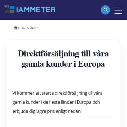
Hem
>
Nyheter
Produkter
Enfas Wi-Fi energimätare (WEM3080)
Direktförsäljning till våra
Trefas Wi-Fi energimätare (WEM3080T)
gamla kunder i Europa
Trefas Wi-Fi energimätare (WEM3046T)
Trefas Wi-Fi energimätare (WEM3050T)
WiFi Power Controller
Vi kommer att starta direktförsäljning till våra 
IAMMETER Cloud Pro
gamla kunder i de flesta länder i Europa och 
Självhotelltjänst
erbjuda dig lägre pris enligt nedan,
EV laddare