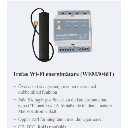
Trefas Wi-Fi energimätare (WEM3046T)
Övervaka tvåvägsenergi med en meter med
dubbelriktad funktion
Stöd 5A ingångsström, så att du kan ansluta dina
egna CTs med xxx:5A-förhållande till denna mätare.
Mät stor ström enkelt.
Öppna API för integration med din egen server
CE, FCC, RoHs uppfyllda