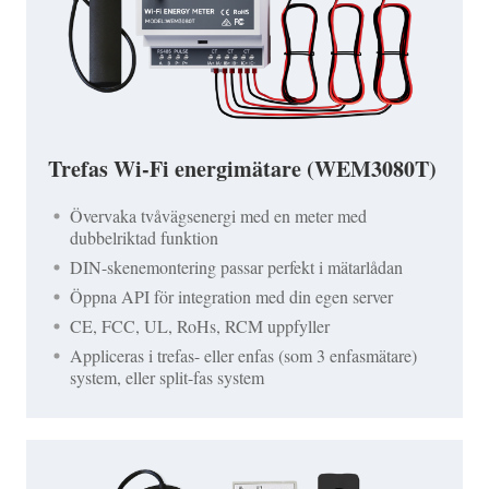
Trefas Wi-Fi energimätare (WEM3080T)
Övervaka tvåvägsenergi med en meter med
dubbelriktad funktion
DIN-skenemontering passar perfekt i mätarlådan
Öppna API för integration med din egen server
CE, FCC, UL, RoHs, RCM uppfyller
Appliceras i trefas- eller enfas (som 3 enfasmätare)
system, eller split-fas system