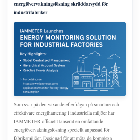
IAMMETER Simulator
energiövervakningslösning skräddarsydd för
industrifabriker
Virtuell mätare
Energiprognos och simuleringssystem
Ansökningar
Solar PV System Energiövervakning
Lagra
Elförbrukningsmonitor
Resurser
PV-värmare styrsystem
Snabbstart för produkten
gemenskap
Hemautomation
Dokumentera
Framkallare
Fabrikens energiövervakning
Handledningsvideo
Som svar på den växande efterfrågan på smartare och
Utforska
Kontakt
effektivare energihantering i industriella miljöer har
FAQ
Belöningsprogram
Om oss
IAMMETER officiellt lanserat en omfattande
Nyheter
energiövervakningslösning speciellt anpassad för
Bloggar
fabriksmiljöer. Designad för att möta de komplexa