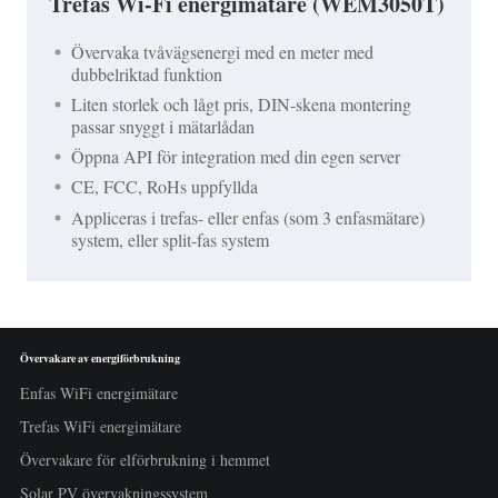
Trefas Wi-Fi energimätare (WEM3050T)
Övervaka tvåvägsenergi med en meter med
dubbelriktad funktion
Liten storlek och lågt pris, DIN-skena montering
passar snyggt i mätarlådan
Öppna API för integration med din egen server
CE, FCC, RoHs uppfyllda
Appliceras i trefas- eller enfas (som 3 enfasmätare)
system, eller split-fas system
Övervakare av energiförbrukning
Enfas WiFi energimätare
Trefas WiFi energimätare
Övervakare för elförbrukning i hemmet
Solar PV övervakningssystem