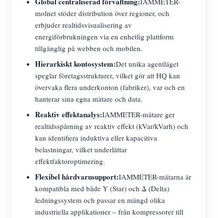
Global centraliserad förvaltning:
IAMMETER-
molnet stöder distribution över regioner, och
erbjuder realtidsvisualisering av
energiförbrukningen via en enhetlig plattform
tillgänglig på webben och mobilen.
Hierarkiskt kontosystem:
Det unika agentläget
speglar företagsstrukturer, vilket gör att HQ kan
övervaka flera underkonton (fabriker), var och en
hanterar sina egna mätare och data.
Reaktiv effektanalys:
IAMMETER-mätare ger
realtidsspårning av reaktiv effekt (kVar/kVarh) och
kan identifiera induktiva eller kapacitiva
belastningar, vilket underlättar
effektfaktoroptimering.
Flexibel hårdvarusupport:
IAMMETER-mätarna är
kompatibla med både Y (Star) och Δ (Delta)
ledningssystem och passar en mängd olika
industriella applikationer – från kompressorer till