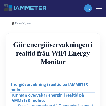
Hem
>
Nyheter
Produkter
Enfas Wi-Fi energimätare (WEM3080)
Gör energiövervakningen i
Trefas Wi-Fi energimätare (WEM3080T)
realtid från WiFi Energy
Trefas Wi-Fi energimätare (WEM3046T)
Monitor
Trefas Wi-Fi energimätare (WEM3050T)
WiFi Power Controller
IAMMETER Cloud Pro
Energiövervakning i realtid på IAMMETER-
molnet
Självhotelltjänst
Hur man övervakar energin i realtid på 
EV laddare
IAMMETER-molnet
Steg 1, uppgradera Wi-Fi-energimätaren till 