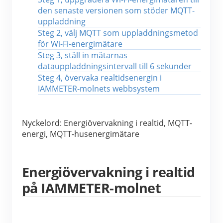
IAMMETER Simulator
den senaste versionen som stöder MQTT-
uppladdning
Virtuell mätare
Steg 2, välj MQTT som uppladdningsmetod 
Energiprognos och simuleringssystem
för Wi-Fi-energimätare
Steg 3, ställ in mätarnas 
Ansökningar
datauppladdningsintervall till 6 sekunder
Steg 4, övervaka realtidsenergin i 
Solar PV System Energiövervakning
Lagra
IAMMETER-molnets webbsystem
Elförbrukningsmonitor
Resurser
PV-värmare styrsystem
Nyckelord: Energiövervakning i realtid, MQTT-
Snabbstart för produkten
gemenskap
energi, MQTT-husenergimätare
Hemautomation
Dokumentera
Framkallare
Fabrikens energiövervakning
Handledningsvideo
Utforska
Kontakt
Energiövervakning i realtid
FAQ
på IAMMETER-molnet
Belöningsprogram
Om oss
Nyheter
Bloggar