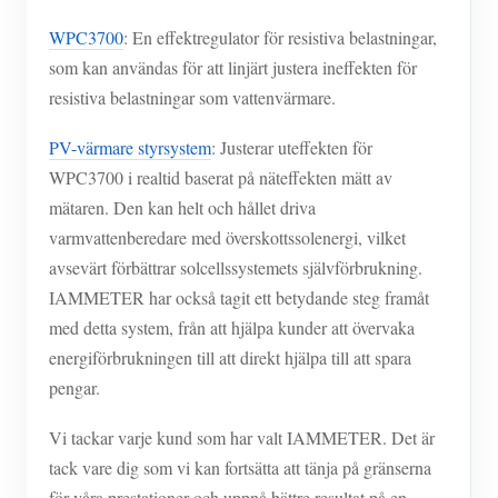
WPC3700
: En effektregulator för resistiva belastningar,
som kan användas för att linjärt justera ineffekten för
resistiva belastningar som vattenvärmare.
PV-värmare styrsystem
: Justerar uteffekten för
WPC3700 i realtid baserat på näteffekten mätt av
mätaren. Den kan helt och hållet driva
varmvattenberedare med överskottssolenergi, vilket
avsevärt förbättrar solcellssystemets självförbrukning.
IAMMETER har också tagit ett betydande steg framåt
med detta system, från att hjälpa kunder att övervaka
energiförbrukningen till att direkt hjälpa till att spara
pengar.
Vi tackar varje kund som har valt IAMMETER. Det är
tack vare dig som vi kan fortsätta att tänja på gränserna
för våra prestationer och uppnå bättre resultat på en