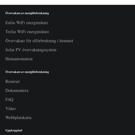
Övervakare av energiförbrukning
Enfas WiFi energimätare
Trefas WiFi energimätare
Övervakare för elförbrukning i hemmet
Solar PV övervakningssystem
Hemautomation
Övervakare av energiförbrukning
Resurser
Dokumentera
FAQ
Video
Webbplatskarta
Uppkopplad