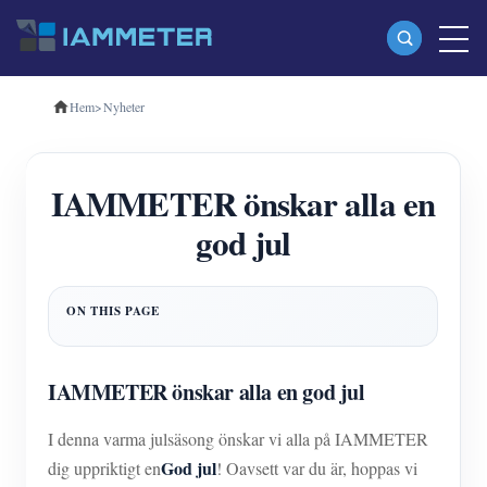
Hem
>
Nyheter
Produkter
Enfas Wi-Fi energimätare (WEM3080)
IAMMETER önskar alla en
Trefas Wi-Fi energimätare (WEM3080T)
god jul
Trefas Wi-Fi energimätare (WEM3046T)
Trefas Wi-Fi energimätare (WEM3050T)
WiFi Power Controller
IAMMETER Cloud Pro
IAMMETER önskar alla en god jul
Självhotelltjänst
I denna varma julsäsong önskar vi alla på IAMMETER
EV laddare
God jul
dig uppriktigt en
! Oavsett var du är, hoppas vi