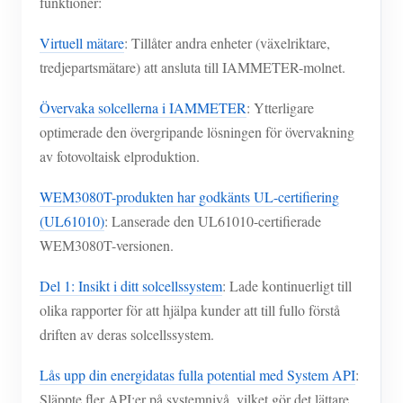
funktioner:
Virtuell mätare
: Tillåter andra enheter (växelriktare,
tredjepartsmätare) att ansluta till IAMMETER-molnet.
Övervaka solcellerna i IAMMETER
: Ytterligare
optimerade den övergripande lösningen för övervakning
av fotovoltaisk elproduktion.
WEM3080T-produkten har godkänts UL-certifiering
(UL61010)
: Lanserade den UL61010-certifierade
WEM3080T-versionen.
Del 1: Insikt i ditt solcellssystem
: Lade kontinuerligt till
olika rapporter för att hjälpa kunder att till fullo förstå
driften av deras solcellssystem.
Lås upp din energidatas fulla potential med System API
:
Släppte fler API:er på systemnivå, vilket gör det lättare