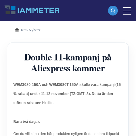
Hem
>
Nyheter
Produkter
Enfas Wi-Fi energimätare (WEM3080)
Double 11-kampanj på
Trefas Wi-Fi energimätare (WEM3080T)
Aliexpress kommer
Trefas Wi-Fi energimätare (WEM3046T)
Trefas Wi-Fi energimätare (WEM3050T)
WEM3080-150A och WEM3080T-150A skulle vara kampanj (15
WiFi Power Controller
% rabatt) under 11-12 november (TZ:GMT -8).
Detta är den
IAMMETER Cloud Pro
största rabatten hittills.
Självhotelltjänst
Bara två dagar.
EV laddare
Om du vill köpa den här produkten nyligen är det en bra tidpunkt.