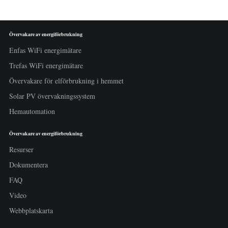
Övervakare av energiförbrukning
Enfas WiFi energimätare
Trefas WiFi energimätare
Övervakare för elförbrukning i hemmet
Solar PV övervakningssystem
Hemautomation
Övervakare av energiförbrukning
Resurser
Dokumentera
FAQ
Video
Webbplatskarta