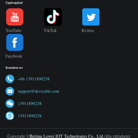
Uppkopplad
YouTube
TikTok
Kvittra
Facebook
Kontakta oss
+86 13911890238
support@devicebit.com
13911890238
13911890238
Copyright ©
Beijing Lewei IOT Technologies Co., Ltd.
Alla rättigheter