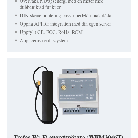
Övervaka tvåvägsenergi med en meter med
dubbelriktad funktion
DIN-skenemontering passar perfekt i mätarlådan
Öppna API för integration med din egen server
Uppfyllt CE, FCC, RoHs, RCM
Appliceras i enfassystem
Trefas Wi-Fi energimätare (WEM3046T)