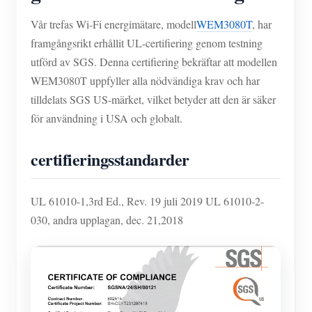
IAMMETER Simulator
Vår trefas Wi-Fi energimätare, modell
WEM3080T
, har
Virtuell mätare
framgångsrikt erhållit UL-certifiering genom testning
Energiprognos och simuleringssystem
utförd av SGS. Denna certifiering bekräftar att modellen
WEM3080T uppfyller alla nödvändiga krav och har
Ansökningar
tilldelats SGS US-märket, vilket betyder att den är säker
Solar PV System Energiövervakning
Lagra
för användning i USA och globalt.
Elförbrukningsmonitor
Resurser
certifieringsstandarder
PV-värmare styrsystem
Snabbstart för produkten
gemenskap
Hemautomation
Dokumentera
UL 61010-1,3rd Ed., Rev. 19 juli 2019 UL 61010-2-
Framkallare
030, andra upplagan, dec. 21,2018
Fabrikens energiövervakning
Handledningsvideo
Utforska
Kontakt
FAQ
Belöningsprogram
Om oss
Nyheter
Bloggar