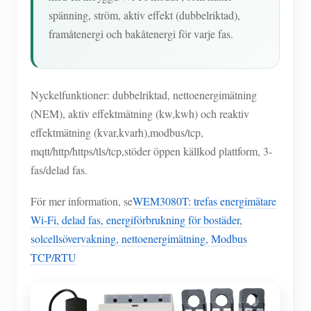
spänning, ström, aktiv effekt (dubbelriktad),
framåtenergi och bakåtenergi för varje fas.
Nyckelfunktioner: dubbelriktad, nettoenergimätning
(NEM), aktiv effektmätning (kw,kwh) och reaktiv
effektmätning (kvar,kvarh),modbus/tcp,
mqtt/http/https/tls/tcp,stöder öppen källkod plattform, 3-
fas/delad fas.
För mer information, se
WEM3080T: trefas energimätare
Wi-Fi, delad fas, energiförbrukning för bostäder,
solcellsövervakning, nettoenergimätning, Modbus
TCP/RTU