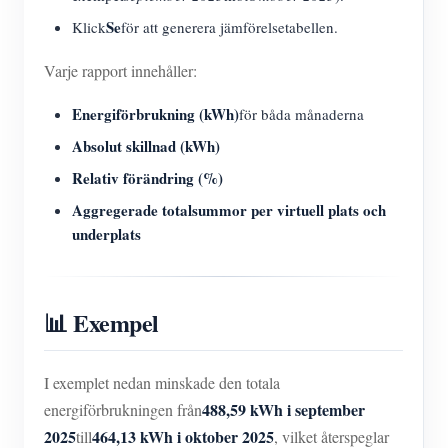
Se
Klick
för att generera jämförelsetabellen.
Varje rapport innehåller:
Energiförbrukning (kWh)
för båda månaderna
Absolut skillnad (kWh)
Relativ förändring (%)
Aggregerade totalsummor per virtuell plats och
underplats
📊 Exempel
I exemplet nedan minskade den totala
488,59 kWh i september
energiförbrukningen från
2025
464,13 kWh i oktober 2025
till
, vilket återspeglar