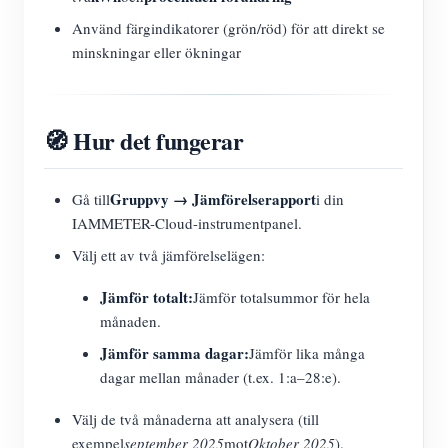
Använd färgindikatorer (grön/röd) för att direkt se
minskningar eller ökningar
🧭 Hur det fungerar
Gruppvy → Jämförelserapport
Gå till
i din
IAMMETER-Cloud-instrumentpanel.
Välj ett av två jämförelselägen:
Jämför totalt:
Jämför totalsummor för hela
månaden.
Jämför samma dagar:
Jämför lika många
dagar mellan månader (t.ex. 1:a–28:e).
Välj de två månaderna att analysera (till
exempel
september 2025
mot
Oktober 2025
).