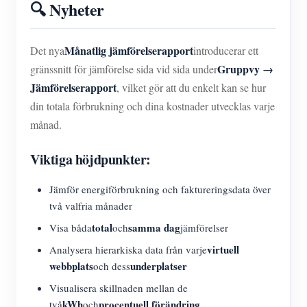
🔍 Nyheter
Månatlig jämförelserapport
Det nya
introducerar ett
Gruppvy →
gränssnitt för jämförelse sida vid sida under
Jämförelserapport
, vilket gör att du enkelt kan se hur
din totala förbrukning och dina kostnader utvecklas varje
månad.
Viktiga höjdpunkter:
Jämför energiförbrukning och faktureringsdata över
två valfria månader
total
samma dag
Visa båda
och
jämförelser
virtuell
Analysera hierarkiska data från varje
webbplats
underplatser
och dess
Visualisera skillnaden mellan de
kWh
procentuell förändring
två
och