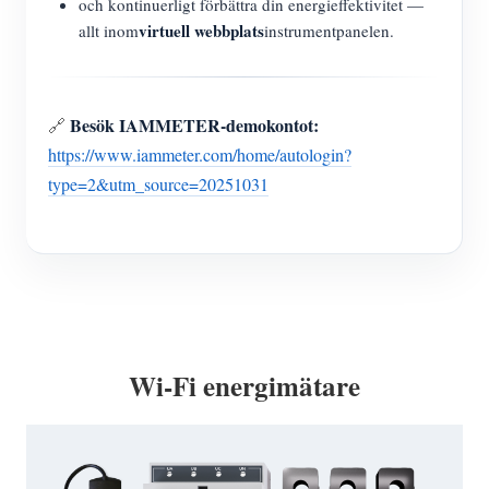
och kontinuerligt förbättra din energieffektivitet —
virtuell webbplats
allt inom
instrumentpanelen.
Besök IAMMETER-demokontot:
🔗
https://www.iammeter.com/home/autologin?
type=2&utm_source=20251031
Wi-Fi energimätare