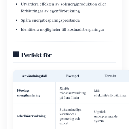
Utvärdera effekten av solenergiproduktion eller
förbättringar av egenförbrukning
Spåra energibesparingsprestanda
Identifiera möjligheter till kostnadsbesparingar
🏢 Perfekt för
Användningsfall
Exempel
Förmån
Jämför
Företags
Mät
månadsanvändning
energihantering
effektivitetsförbättringar
på flera filialer
Spåra månatliga
Upptäck
variationer i
solcellsövervakning
underpresterande
generering och
system
export