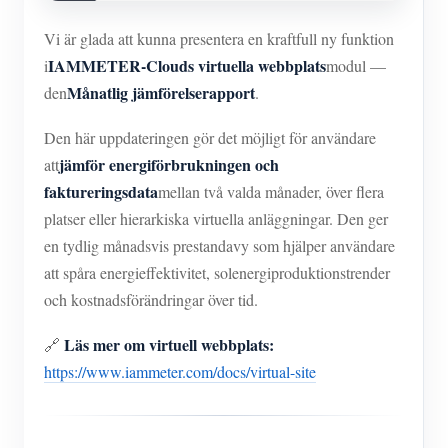
Vi är glada att kunna presentera en kraftfull ny funktion
IAMMETER-Clouds virtuella webbplats
i
modul —
Månatlig jämförelserapport
den
.
Den här uppdateringen gör det möjligt för användare
jämför energiförbrukningen och
att
faktureringsdata
mellan två valda månader, över flera
platser eller hierarkiska virtuella anläggningar. Den ger
en tydlig månadsvis prestandavy som hjälper användare
att spåra energieffektivitet, solenergiproduktionstrender
och kostnadsförändringar över tid.
Läs mer om virtuell webbplats:
🔗
https://www.iammeter.com/docs/virtual-site