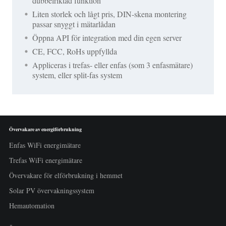
dubbelriktad funktion
Liten storlek och lågt pris, DIN-skena montering
passar snyggt i mätarlådan
Öppna API för integration med din egen server
CE, FCC, RoHs uppfyllda
Appliceras i trefas- eller enfas (som 3 enfasmätare)
system, eller split-fas system
Övervakare av energiförbrukning
Enfas WiFi energimätare
Trefas WiFi energimätare
Övervakare för elförbrukning i hemmet
Solar PV övervakningssystem
Hemautomation