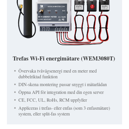
Trefas Wi-Fi energimätare (WEM3080T)
Övervaka tvåvägsenergi med en meter med
dubbelriktad funktion
DIN-skena montering passar snyggt i mätarlådan
Öppna API för integration med din egen server
CE, FCC, UL, RoHs, RCM uppfyller
Appliceras i trefas- eller enfas (som 3 enfasmätare)
system, eller split-fas system