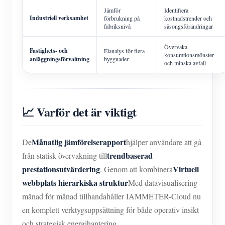
Jämför
Identifiera
Industriell verksamhet
förbrukning på
kostnadstrender och
fabriksnivå
säsongsförändringar
Övervaka
Fastighets- och
Elanalys för flera
konsumtionsmönster
anläggningsförvaltning
byggnader
och minska avfall
📈 Varför det är viktigt
Månatlig jämförelserapport
De
hjälper användare att gå
trendbaserad
från statisk övervakning till
prestationsutvärdering
Virtuell
. Genom att kombinera
webbplats hierarkiska struktur
Med datavisualisering
månad för månad tillhandahåller IAMMETER-Cloud nu
en komplett verktygsuppsättning för både operativ insikt
och strategisk energihantering.