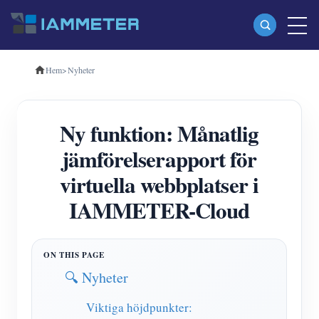
Hem
>
Nyheter
Produkter
Enfas Wi-Fi energimätare (WEM3080)
Ny funktion: Månatlig
Trefas Wi-Fi energimätare (WEM3080T)
jämförelserapport för
Trefas Wi-Fi energimätare (WEM3046T)
virtuella webbplatser i
Trefas Wi-Fi energimätare (WEM3050T)
IAMMETER-Cloud
WiFi Power Controller
IAMMETER Cloud Pro
Självhotelltjänst
🔍 Nyheter
EV laddare
Viktiga höjdpunkter: