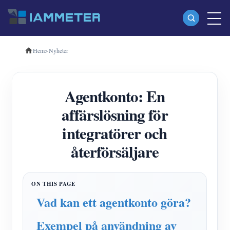
Hem
>
Nyheter
Produkter
Enfas Wi-Fi energimätare (WEM3080)
Agentkonto: En
Trefas Wi-Fi energimätare (WEM3080T)
affärslösning för
Trefas Wi-Fi energimätare (WEM3046T)
integratörer och
Trefas Wi-Fi energimätare (WEM3050T)
återförsäljare
WiFi Power Controller
IAMMETER Cloud Pro
Självhotelltjänst
Vad kan ett agentkonto göra?
EV laddare
Exempel på användning av