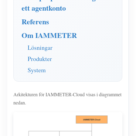
IAMMETER Simulator
ett agentkonto
Virtuell mätare
Referens
Energiprognos och simuleringssystem
Om IAMMETER
Ansökningar
Lösningar
Solar PV System Energiövervakning
Lagra
Produkter
Elförbrukningsmonitor
Resurser
System
PV-värmare styrsystem
Snabbstart för produkten
gemenskap
Hemautomation
Dokumentera
Framkallare
Arkitekturen för IAMMETER-Cloud visas i diagrammet
Fabrikens energiövervakning
Handledningsvideo
Utforska
Kontakt
nedan.
FAQ
Belöningsprogram
Om oss
Nyheter
Bloggar