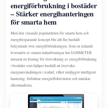
IAMMETER Simulator
energiförbrukning i bostäder
– Stärker energihanteringen
Virtuell mätare
för smarta hem
Energiprognos och simuleringssystem
Ansökningar
Med den växande populariteten för smarta hem och
energibesparande koncept blir allt fler hushåll
Solar PV System Energiövervakning
Lagra
bekymrade över energiförbrukningen. Som en ledande
Elförbrukningsmonitor
Resurser
leverantör av smarta mätarlösningar har IAMMETER
PV-värmare styrsystem
lanserat en lösning för övervakning av energiförbrukning
Snabbstart för produkten
gemenskap
i bostäder som hjälper hushåll att övervaka
Hemautomation
Dokumentera
Framkallare
energianvändningen i realtid, vilket möjliggör intelligent
Fabrikens energiövervakning
hantering, förbättrar energieffektiviteten och minskar
Handledningsvideo
Utforska
Kontakt
elkostnaderna.
FAQ
Belöningsprogram
Om oss
Nyheter
Bloggar