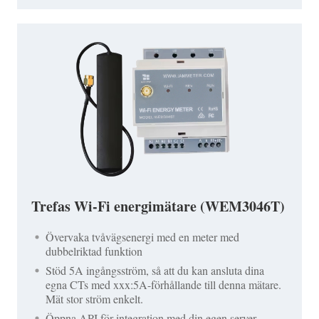
Trefas Wi-Fi energimätare (WEM3046T)
Övervaka tvåvägsenergi med en meter med
dubbelriktad funktion
Stöd 5A ingångsström, så att du kan ansluta dina
egna CTs med xxx:5A-förhållande till denna mätare.
Mät stor ström enkelt.
Öppna API för integration med din egen server