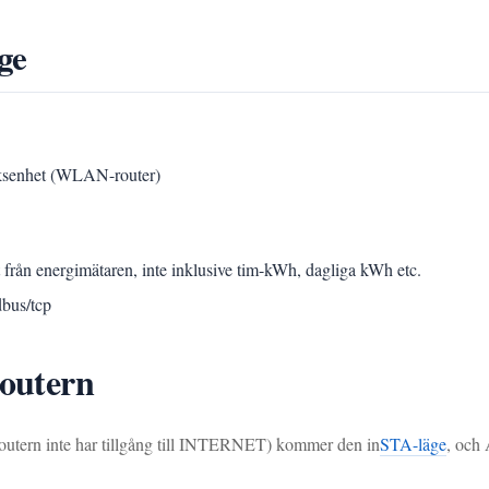
ge
erksenhet (WLAN-router)
t från energimätaren, inte inklusive tim-kWh, dagliga kWh etc.
dbus/tcp
routern
 routern inte har tillgång till INTERNET) kommer den in
STA-läge
, och 