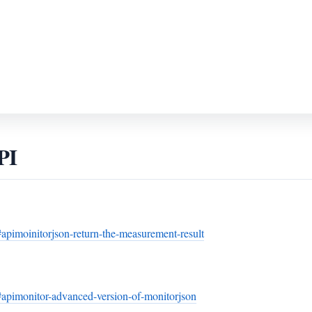
PI
pimoinitorjson-return-the-measurement-result
apimonitor-advanced-version-of-monitorjson