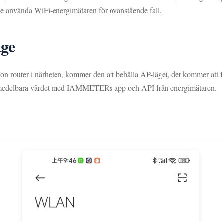
le använda WiFi-energimätaren för ovanstående fall.
äge
on router i närheten, kommer den att behålla AP-läget, det kommer att 
det omedelbara värdet med IAMMETERs app och API från energimätaren.