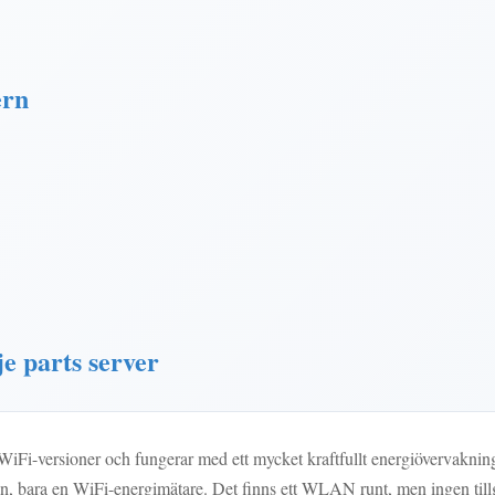
ern
je parts server
WiFi-versioner och fungerar med ett mycket kraftfullt energiöverva
en, bara en WiFi-energimätare. Det finns ett WLAN runt, men ingen til