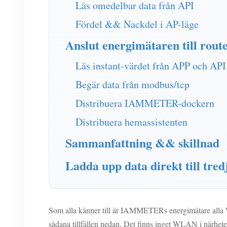
Läs omedelbar data från API
Fördel && Nackdel i AP-läge
Anslut energimätaren till rout
Läs instant-värdet från APP och API
Begär data från modbus/tcp
Distribuera IAMMETER-dockern
Distribuera hemassistenten
Sammanfattning && skillnad
Ladda upp data direkt till tred
Som alla känner till är IAMMETERs energimätare alla 
sådana tillfällen nedan, Det finns inget WLAN i närhet