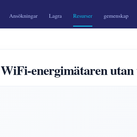
Ansökningar
Lagra
Resurser
gemenskap
Fi-energimätaren utan til