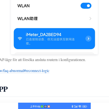
AP-läge för att försöka ansluta routern i konfigurationen.
w/faq-abnormal#reconnect-logic
APP