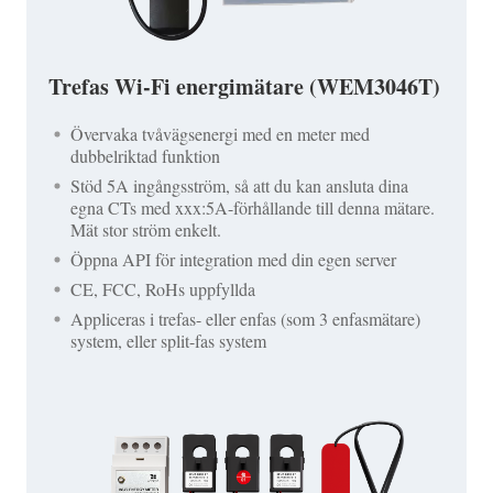
Trefas Wi-Fi energimätare (WEM3046T)
Övervaka tvåvägsenergi med en meter med
dubbelriktad funktion
Stöd 5A ingångsström, så att du kan ansluta dina
egna CTs med xxx:5A-förhållande till denna mätare.
Mät stor ström enkelt.
Öppna API för integration med din egen server
CE, FCC, RoHs uppfyllda
Appliceras i trefas- eller enfas (som 3 enfasmätare)
system, eller split-fas system