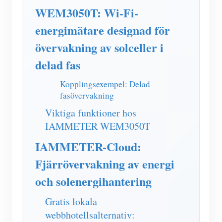
IAMMETER Simulator
WEM3050T: Wi-Fi-
Virtuell mätare
energimätare designad för
Energiprognos och simuleringssystem
övervakning av solceller i
delad fas
Ansökningar
Solar PV System Energiövervakning
Kopplingsexempel: Delad
Lagra
fasövervakning
Elförbrukningsmonitor
Resurser
Viktiga funktioner hos
PV-värmare styrsystem
Snabbstart för produkten
IAMMETER WEM3050T
gemenskap
Hemautomation
Dokumentera
IAMMETER-Cloud:
Framkallare
Fabrikens energiövervakning
Fjärrövervakning av energi
Handledningsvideo
Utforska
Kontakt
och solenergihantering
FAQ
Belöningsprogram
Om oss
Nyheter
Gratis lokala
webbhotellsalternativ:
Bloggar