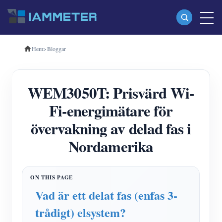
Hem
>
Bloggar
Produkter
Enfas Wi-Fi energimätare (WEM3080)
WEM3050T: Prisvärd Wi-
Trefas Wi-Fi energimätare (WEM3080T)
Fi-energimätare för
Trefas Wi-Fi energimätare (WEM3046T)
övervakning av delad fas i
Trefas Wi-Fi energimätare (WEM3050T)
Nordamerika
WiFi Power Controller
IAMMETER Cloud Pro
Självhotelltjänst
Vad är ett delat fas (enfas 3-
EV laddare
trådigt) elsystem?