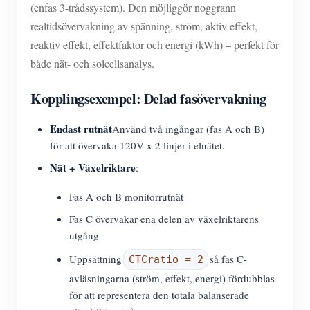
(enfas 3-trådssystem). Den möjliggör noggrann
realtidsövervakning av spänning, ström, aktiv effekt,
reaktiv effekt, effektfaktor och energi (kWh) – perfekt för
både nät- och solcellsanalys.
Kopplingsexempel: Delad fasövervakning
Endast rutnät
Använd två ingångar (fas A och B)
för att övervaka 120V x 2 linjer i elnätet.
Nät + Växelriktare
:
Fas A och B monitorrutnät
Fas C övervakar ena delen av växelriktarens
utgång
Uppsättning
så fas C-
CTCratio = 2
avläsningarna (ström, effekt, energi) fördubblas
för att representera den totala balanserade