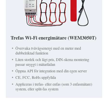
Trefas Wi-Fi energimätare (WEM3050T)
Övervaka tvåvägsenergi med en meter med
dubbelriktad funktion
Liten storlek och lågt pris, DIN-skena montering
passar snyggt i mätarlådan
Öppna API för integration med din egen server
CE, FCC, RoHs uppfyllda
Appliceras i trefas- eller enfas (som 3 enfasmätare)
system, eller split-fas system