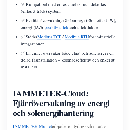
✅ Kompatibel med enfas-, trefas- och deladfas-
(enfas 3-tråds) system
✅ Realtidsövervakning: Spänning, ström, effekt (W),
energi (kWh),
reaktiv effekt
och effektfaktor
✅ Stöder
Modbus TCP
/
Modbus RTU
för industriella
integrationer
✅ En enhet övervakar både elnät och solenergi i en
delad fasinstallation – kostnadseffektiv och enkel att
installera
IAMMETER-Cloud:
Fjärrövervakning av energi
och solenergihantering
IAMMETER-Molnet
erbjuder en tydlig och intuitiv