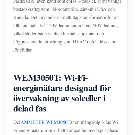
Fasdelad el, även känd som enfas 3-tråds el, är ett vanligt
bostadskraftsystem i Nordamerika, särskilt i USA och
Kanada. Det använder en mittuttagstransformator för att
tillhandahålla två 120V-ledningar och en 240V-ledning,
vilket stöder både vanliga hushållsapparater och
högpresterande utrustning som HVAC och laddsystem
för elbilar.
WEM3050T: Wi-Fi-
energimätare designad för
övervakning av solceller i
delad fas
De
IAMMETER WEM3050T
är en mångsidig 3-fas Wi-
Fi-energimätare som är helt kompatibel med split-phase