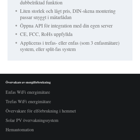
dubbelriktad funktion
Liten storlek och lågt pris, DIN-skena montering
passar snyggt i mätarlådan
Öppna API för integration med din egen server
CE, FCC, RoHs uppfyllda
Appliceras i trefas- eller enfas (som 3 enfasmätare)
system, eller split-fas system
Övervakare av energiförbrukning
Enfas WiFi energimätare
Trefas WiFi energimätare
Övervakare för elförbrukning i hemmet
Solar PV övervakningssystem
Hemautomation