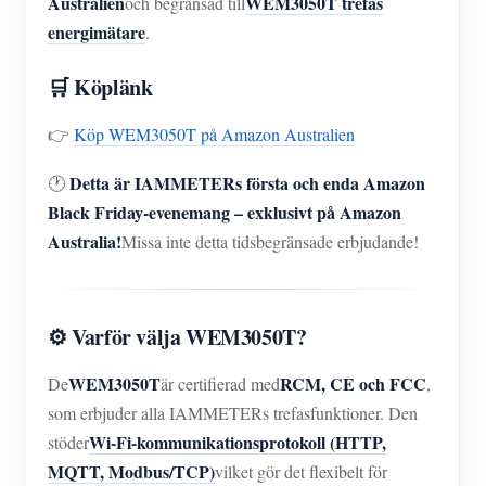
Australien
WEM3050T trefas
och begränsad till
IAMMETER Simulator
energimätare
.
Virtuell mätare
🛒 Köplänk
Energiprognos och simuleringssystem
👉
Köp WEM3050T på Amazon Australien
Ansökningar
Solar PV System Energiövervakning
Detta är IAMMETERs första och enda Amazon
🕐
Lagra
Black Friday-evenemang – exklusivt på Amazon
Övervakare av elförbrukning
Resurser
Australia!
Missa inte detta tidsbegränsade erbjudande!
Styrsystem för PV-värmare
Snabbstart för produkten
gemenskap
Hemautomation
Dokumentera
Framkallare
⚙️ Varför välja WEM3050T?
Fabrikens energiövervakning
Handledningsvideo
Utforska
Kontakt
WEM3050T
RCM, CE och FCC
De
är certifierad med
,
FAQ
Belöningsprogram
Om oss
som erbjuder alla IAMMETERs trefasfunktioner. Den
Nyheter
Wi-Fi-kommunikationsprotokoll (HTTP,
stöder
MQTT, Modbus/TCP)
vilket gör det flexibelt för
Bloggar