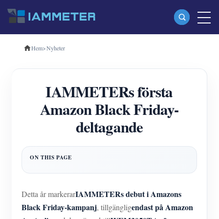
Hem
>
Nyheter
Produkter
Enfas Wi-Fi energimätare (WEM3080)
IAMMETERs första
Trefas Wi-Fi energimätare (WEM3080T)
Amazon Black Friday-
Trefas Wi-Fi energimätare (WEM3046T)
deltagande
Trefas Wi-Fi energimätare (WEM3050T)
WiFi Power Controller
IAMMETER Cloud Pro
Självhotelltjänst
IAMMETERs debut i Amazons
Detta år markerar
EV laddare
Black Friday-kampanj
endast på Amazon
, tillgänglig