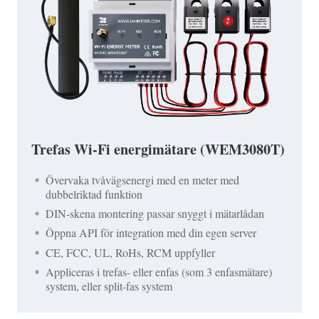
Trefas Wi-Fi energimätare (WEM3080T)
Övervaka tvåvägsenergi med en meter med
dubbelriktad funktion
DIN-skena montering passar snyggt i mätarlådan
Öppna API för integration med din egen server
CE, FCC, UL, RoHs, RCM uppfyller
Appliceras i trefas- eller enfas (som 3 enfasmätare)
system, eller split-fas system