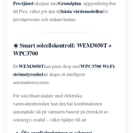
Pro-tjänst
Grundplan
(skeppar med
, uppgraderingsbar
bästa värdemodellen
till Pro), vilket gör den till
för
privatpersoner och småanvändare.
☀️ Smart solcellskontroll: WEM3050T +
WPC3700
WEM3050T
WPC3700 Wi-Fi-
De
kan paras ihop med
strömstyrenhet
att skapa ett intelligent
automationssystem.
För solcellsanvändare med elektriska
varmvattenberedare kan den här kombinationen
automatiskt slå på värmaren baserat på överskott av
solenergi i realtid – vilket hjälper till att:
Öka egenförbrukningen av solenergi