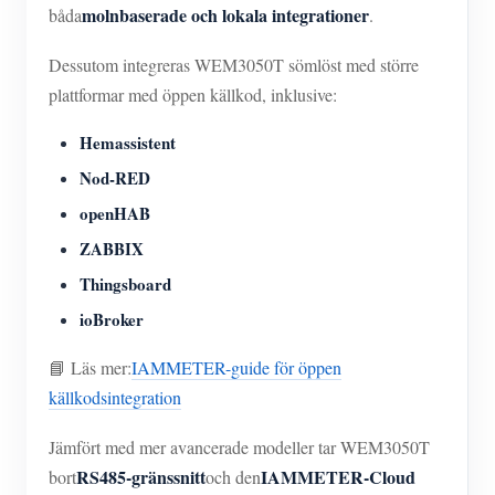
molnbaserade och lokala integrationer
båda
.
Dessutom integreras WEM3050T sömlöst med större
plattformar med öppen källkod, inklusive:
Hemassistent
Nod-RED
openHAB
ZABBIX
Thingsboard
ioBroker
📘 Läs mer:
IAMMETER-guide för öppen
källkodsintegration
Jämfört med mer avancerade modeller tar WEM3050T
RS485-gränssnitt
IAMMETER-Cloud
bort
och den