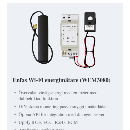
Enfas Wi-Fi energimätare (WEM3080)
Övervaka tvåvägsenergi med en meter med
dubbelriktad funktion
DIN-skena montering passar snyggt i mätarlådan
Öppna API för integration med din egen server
Uppfyllt CE, FCC, RoHs, RCM
Appliceras i enfassystem