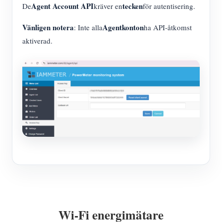
Agent Account API
tecken
De
kräver en
för autentisering.
Vänligen notera
Agentkonton
: Inte alla
ha API-åtkomst
aktiverad.
Wi-Fi energimätare