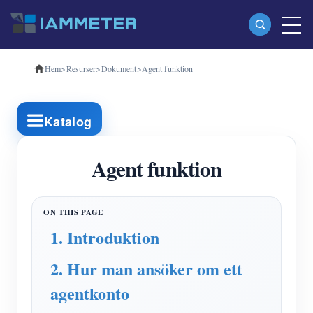
Hem
>
Resurser
>
Dokument
>
Agent funktion
Produkter
Enfas Wi-Fi energimätare (WEM3080)
Katalog
Trefas Wi-Fi energimätare (WEM3080T)
Trefas Wi-Fi energimätare (WEM3046T)
Agent funktion
Trefas Wi-Fi energimätare (WEM3050T)
WiFi Power Controller
1. Introduktion
IAMMETER Cloud Pro
2. Hur man ansöker om ett
Självhotelltjänst
agentkonto
EV laddare