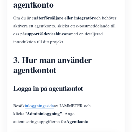
agentkonto
återförsäljare eller integratör
Om du är en
och behöver
aktivera ett agentkonto, skicka ett e-postmeddelande till
support@devicebit.com
oss på
med en detaljerad
introduktion till ditt projekt.
3. Hur man använder
agentkontot
Logga in på agentkontot
Besök
inloggningssida
av IAMMETER och
"Admininloggning"
klicka
. Ange
Agentkonto
autentiseringsuppgifterna för
.