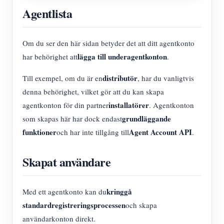
Agentlista
Om du ser den här sidan betyder det att ditt agentkonto
lägga till underagentkonton
har behörighet att
.
distributör
Till exempel, om du är en
, har du vanligtvis
denna behörighet, vilket gör att du kan skapa
installatörer
agentkonton för din partner
. Agentkonton
grundläggande
som skapas här har dock endast
funktioner
Agent Account API
och har inte tillgång till
.
Skapat användare
kringgå
Med ett agentkonto kan du
standardregistreringsprocessen
och skapa
användarkonton direkt.