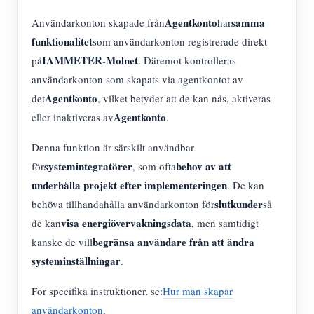
Agentkonto
samma
Användarkonton skapade från
har
funktionalitet
som användarkonton registrerade direkt
IAMMETER-Molnet
på
. Däremot kontrolleras
användarkonton som skapats via agentkontot av
Agentkonto
det
, vilket betyder att de kan nås, aktiveras
Agentkonto
eller inaktiveras av
.
Denna funktion är särskilt användbar
systemintegratörer
behov av att
för
, som ofta
underhålla projekt efter implementeringen
. De kan
slutkunder
behöva tillhandahålla användarkonton för
så
visa energiövervakningsdata
de kan
, men samtidigt
begränsa användare från att ändra
kanske de vill
systeminställningar
.
För specifika instruktioner, se:
Hur man skapar
användarkonton
.