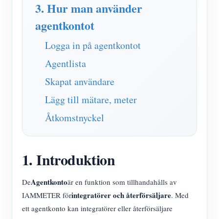
IAMMETER Simulator
3. Hur man använder
agentkontot
Virtuell mätare
Energiprognos och simuleringssystem
Logga in på agentkontot
Ansökningar
Agentlista
Skapat användare
Solar PV System Energiövervakning
Lagra
Lägg till mätare, meter
Elförbrukningsmonitor
Resurser
Åtkomstnyckel
PV-värmare styrsystem
Snabbstart för produkten
gemenskap
Hemautomation
Dokumentera
Framkallare
1. Introduktion
Fabrikens energiövervakning
Handledningsvideo
Utforska
Kontakt
FAQ
Belöningsprogram
Agentkonto
De
är en funktion som tillhandahålls av
Om oss
integratörer och återförsäljare
IAMMETER för
. Med
Nyheter
ett agentkonto kan integratörer eller återförsäljare
Bloggar