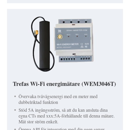
Trefas Wi-Fi energimätare (WEM3046T)
Övervaka tvåvägsenergi med en meter med
dubbelriktad funktion
Stöd 5A ingångsström, så att du kan ansluta dina
egna CTs med xxx:5A-förhållande till denna mätare.
Mät stor ström enkelt.
Öppna API för integration med din egen server