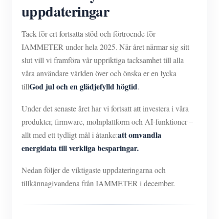
IAMMETER Simulator
uppdateringar
Virtuell mätare
Tack för ert fortsatta stöd och förtroende för
Energiprognos och simuleringssystem
IAMMETER under hela 2025. När året närmar sig sitt
slut vill vi framföra vår uppriktiga tacksamhet till alla
Ansökningar
våra användare världen över och önska er en lycka
Solar PV System Energiövervakning
Lagra
God jul och en glädjefylld högtid
till
.
Övervakare av elförbrukning
Resurser
Under det senaste året har vi fortsatt att investera i våra
Styrsystem för PV-värmare
produkter, firmware, molnplattform och AI-funktioner –
Snabbstart för produkten
gemenskap
att omvandla
allt med ett tydligt mål i åtanke:
Hemautomation
Dokumentera
Framkallare
energidata till verkliga besparingar.
Fabrikens energiövervakning
Handledningsvideo
Utforska
Kontakt
Nedan följer de viktigaste uppdateringarna och
FAQ
Belöningsprogram
tillkännagivandena från IAMMETER i december.
Om oss
Nyheter
Bloggar