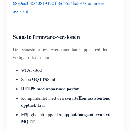
68e9cc3b83408191901b66b524ba5373-iammeter-
assistant
Senaste firmware-versionen
Den senaste firmwareversionen har släppts med flera
viktiga förbättringar:
WPA3-stöd
MQTTS
Säkra
Stöd
HTTPS med anpassade portar
Hemassistentens
Kompatibilitet med den senaste
upptäckt
krav
uppladdningsintervall via
Möjlighet att uppdatera
MQTT