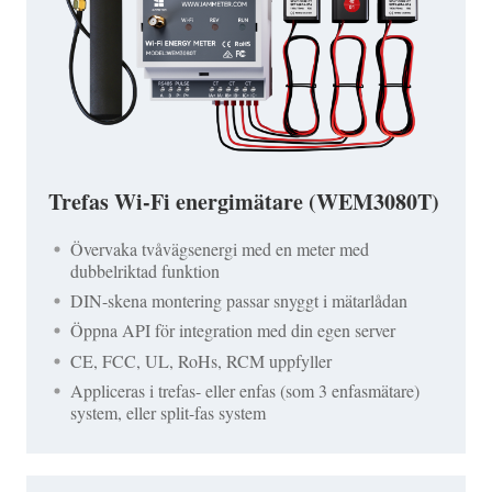
Trefas Wi-Fi energimätare (WEM3080T)
Övervaka tvåvägsenergi med en meter med
dubbelriktad funktion
DIN-skena montering passar snyggt i mätarlådan
Öppna API för integration med din egen server
CE, FCC, UL, RoHs, RCM uppfyller
Appliceras i trefas- eller enfas (som 3 enfasmätare)
system, eller split-fas system