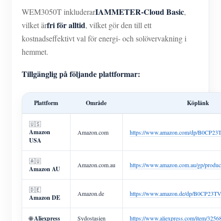
IAMMETER-Cloud Basic
WEM3050T inkluderar
,
fri för alltid
vilket är
, vilket gör den till ett
kostnadseffektivt val för energi- och solövervakning i
hemmet.
Tillgänglig på följande plattformar:
Plattform
Område
Köplänk
🇺🇸
Amazon
Amazon.com
https://www.amazon.com/dp/B0CP2
USA
🇦🇺
Amazon.com.au
https://www.amazon.com.au/gp/pro
Amazon AU
🇩🇪
Amazon.de
https://www.amazon.de/dp/B0CP23T
Amazon DE
🌐
Aliexpress
Sydostasien
https://www.aliexpress.com/item/325