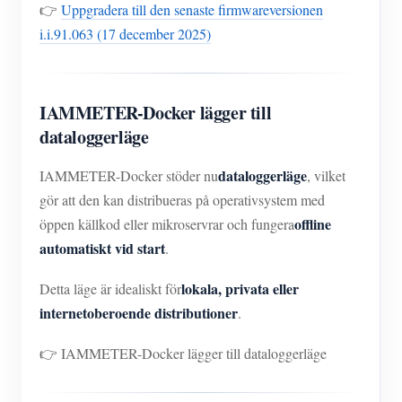
👉
Uppgradera till den senaste firmwareversionen
i.i.91.063 (17 december 2025)
IAMMETER-Docker lägger till
dataloggerläge
dataloggerläge
IAMMETER-Docker stöder nu
, vilket
gör att den kan distribueras på operativsystem med
offline
öppen källkod eller mikroservrar och fungera
automatiskt vid start
.
lokala, privata eller
Detta läge är idealiskt för
internetoberoende distributioner
.
👉 IAMMETER-Docker lägger till dataloggerläge