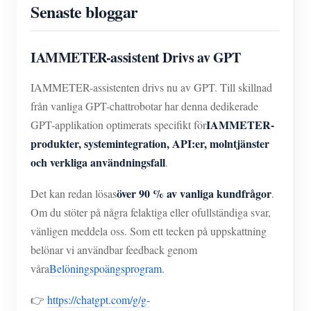
Senaste bloggar
IAMMETER-assistent Drivs av GPT
IAMMETER-assistenten drivs nu av GPT. Till skillnad
från vanliga GPT-chattrobotar har denna dedikerade
IAMMETER-
GPT-applikation optimerats specifikt för
produkter, systemintegration, API:er, molntjänster
och verkliga användningsfall
.
över 90 % av vanliga kundfrågor
Det kan redan lösas
.
Om du stöter på några felaktiga eller ofullständiga svar,
vänligen meddela oss. Som ett tecken på uppskattning
belönar vi användbar feedback genom
våra
Belöningspoängsprogram
.
👉
https://chatgpt.com/g/g-