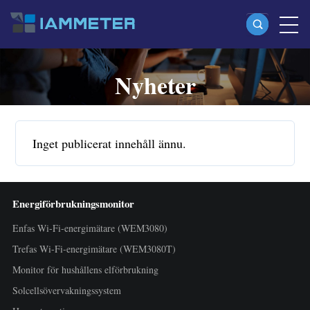
Nyheter
Produkter
Enfas Wi-Fi-energimätare (WEM3080)
Split-phase Wi-Fi-energimätare (WEM2067)
Inget publicerat innehåll ännu.
Trefas Wi-Fi-energimätare (WEM3080T)
Trefas Wi-Fi-energimätare (WEM3046T)
Energiförbrukningsmonitor
Trefas Wi-Fi-energimätare (WEM3050T)
Enfas Wi-Fi-energimätare (WEM3080)
WiFi-effektregulator
Trefas Wi-Fi-energimätare (WEM3080T)
IAMMETER Cloud Pro
Monitor för hushållens elförbrukning
Self-hosting-tjänst
Solcellsövervakningssystem