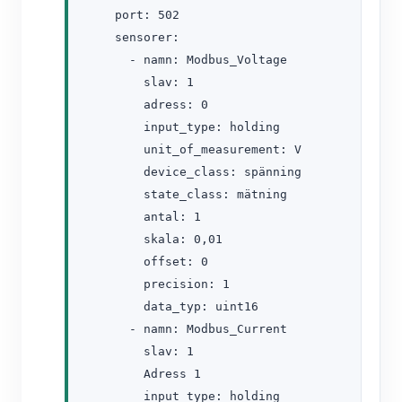
    port: 502

    sensorer:

      - namn: Modbus_Voltage

        slav: 1

        adress: 0

        input_type: holding

        unit_of_measurement: V

        device_class: spänning

        state_class: mätning

        antal: 1

        skala: 0,01

        offset: 0

        precision: 1

        data_typ: uint16

      - namn: Modbus_Current

        slav: 1

        Adress 1

        input_type: holding
