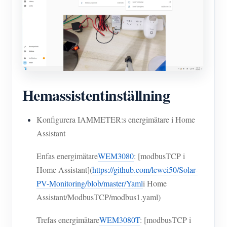
Hemassistentinställning
Konfigurera IAMMETER:s energimätare i Home
Assistant
Enfas energimätare
WEM3080
: [modbusTCP i
Home Assistant](
https://github.com/lewei50/Solar-
PV-Monitoring/blob/master/Yaml
i Home
Assistant/ModbusTCP/modbus1.yaml)
Trefas energimätare
WEM3080T
: [modbusTCP i