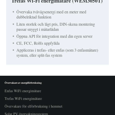
Trefas Wi-Fi energimätare (WEM3050T)
Övervaka tvåvägsenergi med en meter med
dubbelriktad funktion
Liten storlek och lågt pris, DIN-skena montering
passar snyggt i mätarlådan
Öppna API för integration med din egen server
CE, FCC, RoHs uppfyllda
Appliceras i trefas- eller enfas (som 3 enfasmätare)
system, eller split-fas system
Övervakare av energiförbrukning
Enfas WiFi energimätare
Trefas WiFi energimätare
Övervakare för elförbrukning i hemmet
Solar PV övervakningssystem