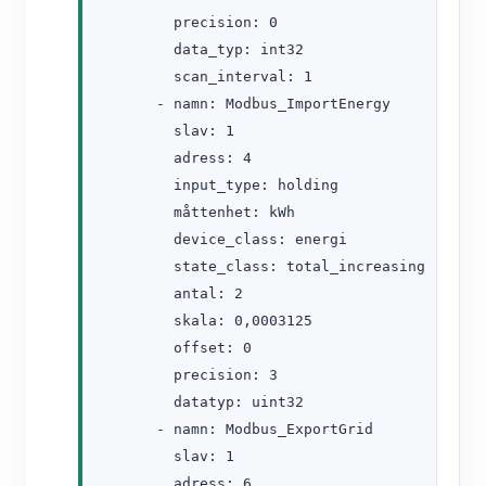
        precision: 0

        data_typ: int32

        scan_interval: 1

      - namn: Modbus_ImportEnergy

        slav: 1

        adress: 4

        input_type: holding

        måttenhet: kWh

        device_class: energi

        state_class: total_increasing

        antal: 2

        skala: 0,0003125

        offset: 0

        precision: 3

        datatyp: uint32

      - namn: Modbus_ExportGrid

        slav: 1

        adress: 6
