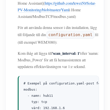
Home Assistant](
https://github.com/lewei50/Solar-
PV-Monitoring/blob/master/Yaml
i Home
Assistant/ModbusTCP/modbus.yaml)
För att använda denna sensor i din installation, lägg
till följande till din
fil
configuration.yaml
(till exempel WEM3080):
'scan_interval: 1'
Kom ihåg att lägga till
efter 'namn:
Modbus_Power' för att få hemassistenten att
uppdatera effektavläsningen var 1:e sekund.
# Exempel på configuration.yaml-post för fle
modbus:

  - namn: hub11

    typ: tcp

    värd: 192.168.1.6
