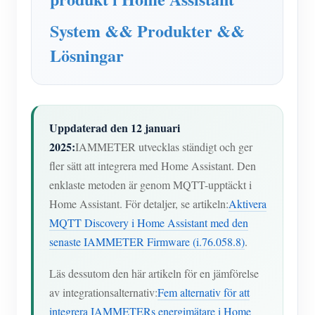
IAMMETER Simulator
System && Produkter &&
Virtuell mätare
Lösningar
Energiprognos och simuleringssystem
Ansökningar
Solar PV System Energiövervakning
Lagra
Uppdaterad den 12 januari
Elförbrukningsmonitor
Resurser
2025:
IAMMETER utvecklas ständigt och ger
fler sätt att integrera med Home Assistant. Den
PV-värmare styrsystem
Snabbstart för produkten
gemenskap
enklaste metoden är genom MQTT-upptäckt i
Hemautomation
Dokumentera
Home Assistant. För detaljer, se artikeln:
Aktivera
Framkallare
MQTT Discovery i Home Assistant med den
Fabrikens energiövervakning
Handledningsvideo
Utforska
Kontakt
senaste IAMMETER Firmware (i.76.058.8)
.
FAQ
Belöningsprogram
Om oss
Läs dessutom den här artikeln för en jämförelse
Nyheter
av integrationsalternativ:
Fem alternativ för att
Bloggar
integrera IAMMETERs energimätare i Home