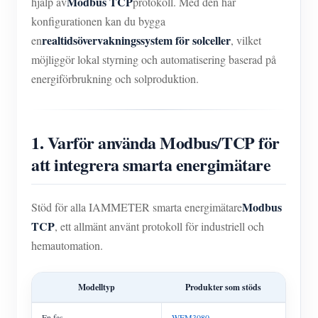
Modbus TCP
hjälp av
protokoll. Med den här
konfigurationen kan du bygga
realtidsövervakningssystem för solceller
en
, vilket
möjliggör lokal styrning och automatisering baserad på
energiförbrukning och solproduktion.
1. Varför använda Modbus/TCP för
att integrera smarta energimätare
Modbus
Stöd för alla IAMMETER smarta energimätare
TCP
, ett allmänt använt protokoll för industriell och
hemautomation.
Modelltyp
Produkter som stöds
En fas
WEM3080