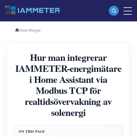
Hem
>
Bloggar
Produkter
Enfas Wi-Fi energimätare (WEM3080)
Hur man integrerar
Trefas Wi-Fi energimätare (WEM3080T)
IAMMETER-energimätare
Trefas Wi-Fi energimätare (WEM3046T)
i Home Assistant via
Trefas Wi-Fi energimätare (WEM3050T)
Modbus TCP för
WiFi Power Controller
realtidsövervakning av
IAMMETER Cloud Pro
solenergi
Självhotelltjänst
EV laddare