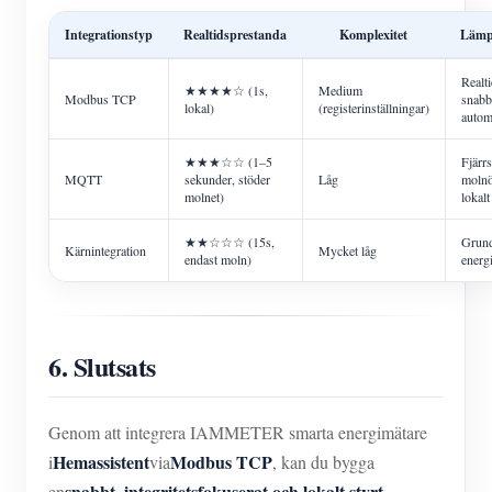
Integrationstyp
Realtidsprestanda
Komplexitet
Lämpl
Realti
★★★★☆ (1s,
Medium
Modbus TCP
snabb
lokal)
(registerinställningar)
autom
★★★☆☆ (1–5
Fjärr
MQTT
sekunder, stöder
Låg
molnö
molnet)
lokalt 
★★☆☆☆ (15s,
Grun
Kärnintegration
Mycket låg
endast moln)
energ
6. Slutsats
Genom att integrera IAMMETER smarta energimätare
Hemassistent
Modbus TCP
i
via
, kan du bygga
snabbt, integritetsfokuserat och lokalt styrt
en