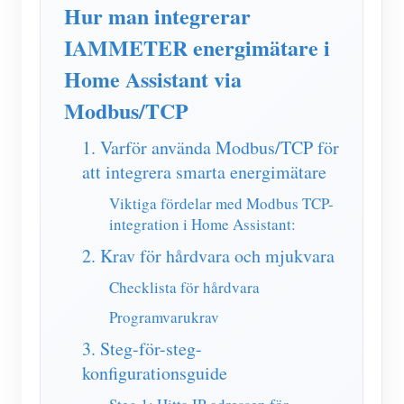
IAMMETER Simulator
Hur man integrerar
IAMMETER energimätare i
Virtuell mätare
Home Assistant via
Energiprognos och simuleringssystem
Modbus/TCP
Ansökningar
1. Varför använda Modbus/TCP för
Solar PV System Energiövervakning
Lagra
att integrera smarta energimätare
Elförbrukningsmonitor
Resurser
Viktiga fördelar med Modbus TCP-
PV-värmare styrsystem
integration i Home Assistant:
Snabbstart för produkten
gemenskap
2. Krav för hårdvara och mjukvara
Hemautomation
Dokumentera
Framkallare
Checklista för hårdvara
Fabrikens energiövervakning
Handledningsvideo
Utforska
Kontakt
Programvarukrav
FAQ
Belöningsprogram
Om oss
3. Steg-för-steg-
Nyheter
konfigurationsguide
Bloggar