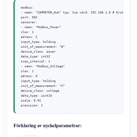
modbus:

- namn: "IAMMETER_Hub" typ: tcp värd: 192.168.1.6 # Ersätt med d
port: 502

sensorer:

- namn: "Modbus_Power"

slav: 1

adress: 2

input_type: holding

unit_of_measurement: "W"

device_class: power

data_type: int32

scan_interval: 1

- namn: "Modbus_Voltage"

slav: 1

adress: 0

input_type: holding

unit_of_measurement: "V"

device_class: voltage

data_type: uint16

scale: 0.01

precision: 1
Förklaring av nyckelparametrar: