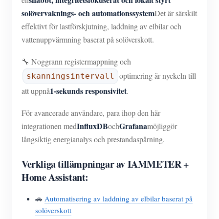
solövervaknings- och automationssystem
Det är särskilt
effektivt för lastförskjutning, laddning av elbilar och
vattenuppvärmning baserat på solöverskott.
🔧 Noggrann registermappning och
optimering är nyckeln till
skanningsintervall
1-sekunds responsivitet
att uppnå
.
För avancerade användare, para ihop den här
InfluxDB
Grafana
integrationen med
och
möjliggör
långsiktig energianalys och prestandaspårning.
Verkliga tillämpningar av IAMMETER +
Home Assistant:
🚗
Automatisering av laddning av elbilar baserat på
solöverskott