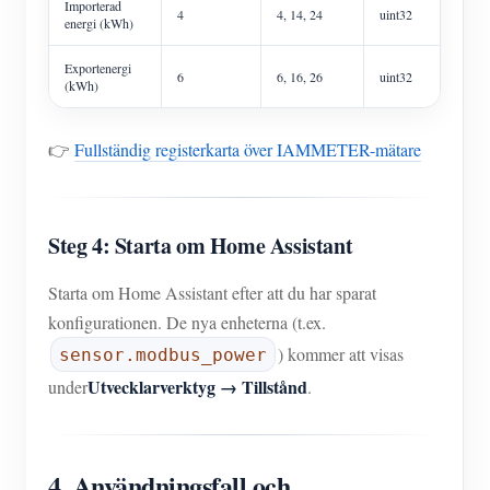
Importerad
4
4, 14, 24
uint32
energi (kWh)
Exportenergi
6
6, 16, 26
uint32
(kWh)
👉
Fullständig registerkarta över IAMMETER-mätare
Steg 4: Starta om Home Assistant
Starta om Home Assistant efter att du har sparat
konfigurationen. De nya enheterna (t.ex.
) kommer att visas
sensor.modbus_power
Utvecklarverktyg → Tillstånd
under
.
4. Användningsfall och