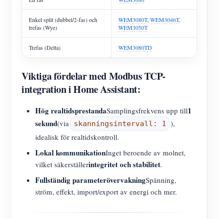
Enkel split (dubbel/2-fas) och
WEM3080T
,
WEM3046T
,
trefas (Wye)
WEM3050T
Trefas (Delta)
WEM3080TD
Viktiga fördelar med Modbus TCP-
integration i Home Assistant:
Hög realtidsprestanda
1
Samplingsfrekvens upp till
sekund
(via
),
skanningsintervall: 1
idealisk för realtidskontroll.
Lokal kommunikation
Inget beroende av molnet,
integritet och stabilitet
vilket säkerställer
.
Fullständig parameterövervakning
Spänning,
ström, effekt, import/export av energi och mer.