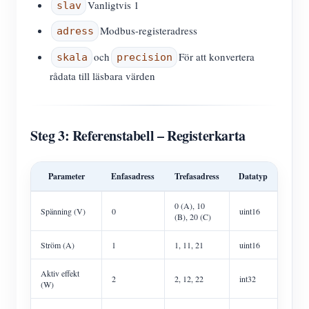
Vanligtvis 1
slav
Modbus-registeradress
adress
och
För att konvertera
skala
precision
rådata till läsbara värden
Steg 3: Referenstabell – Registerkarta
Parameter
Enfasadress
Trefasadress
Datatyp
0 (A), 10
Spänning (V)
0
uint16
(B), 20 (C)
Ström (A)
1
1, 11, 21
uint16
Aktiv effekt
2
2, 12, 22
int32
(W)