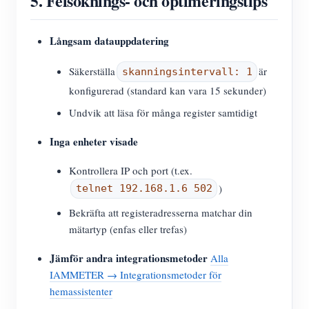
5. Felsöknings- och optimeringstips
Långsam datauppdatering
Säkerställa
är
skanningsintervall: 1
konfigurerad (standard kan vara 15 sekunder)
Undvik att läsa för många register samtidigt
Inga enheter visade
Kontrollera IP och port (t.ex.
)
telnet 192.168.1.6 502
Bekräfta att registeradresserna matchar din
mätartyp (enfas eller trefas)
Jämför andra integrationsmetoder
Alla
IAMMETER → Integrationsmetoder för
hemassistenter