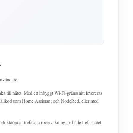
t
användare.
a till nätet. Med ett inbyggt Wi-Fi-gränssnitt levereras
källkod som Home Assistant och NodeRed, eller med
riktaren är trefasiga (övervakning av både trefasnätet