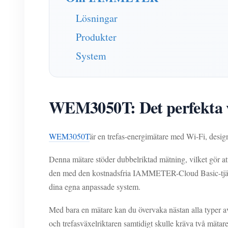
Lösningar
Produkter
System
WEM3050T: Det perfekta v
WEM3050T
är en trefas-energimätare med Wi-Fi, des
Denna mätare stöder dubbelriktad mätning, vilket gör att
den med den kostnadsfria IAMMETER-Cloud Basic-tjäns
dina egna anpassade system.
Med bara en mätare kan du övervaka nästan alla typer av
och trefasväxelriktaren samtidigt skulle kräva två mätare