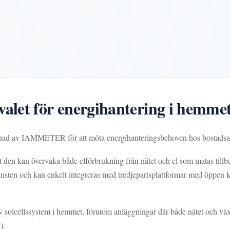
alet för energihantering i hemme
ignad av IAMMETER för att möta energihanteringsbehoven hos bostads
 den kan övervaka både elförbrukning från nätet och el som matas tillbak
ten och kan enkelt integreras med tredjepartsplattformar med öppen 
 solcellssystem i hemmet, förutom anläggningar där både nätet och växel
).