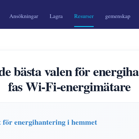
Ansökningar
Lagra
Resurser
gemenskap
 bästa valen för energiha
fas Wi-Fi-energimätare
 för energihantering i hemmet