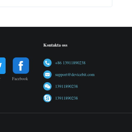
Kontakta oss
+86 13911890238
support@devicebit.com
r
Facebook
13911890238
13911890238