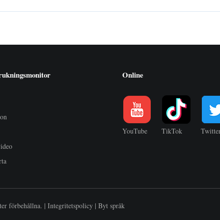
rukningsmonitor
Online
ion
YouTube
TikTok
Twitte
video
rta
ter förbehållna. |
Integritetspolicy
|
Byt språk