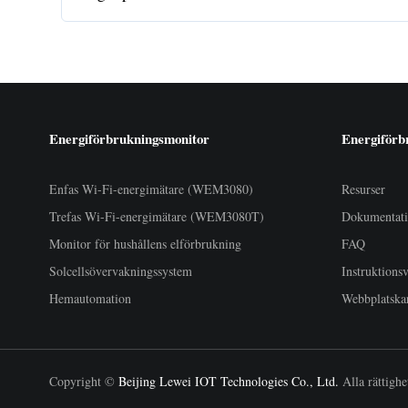
Energiförbrukningsmonitor
Energiförb
Enfas Wi-Fi-energimätare (WEM3080)
Resurser
Trefas Wi-Fi-energimätare (WEM3080T)
Dokumentat
Monitor för hushållens elförbrukning
FAQ
Solcellsövervakningssystem
Instruktions
Hemautomation
Webbplatska
Copyright ©
Beijing Lewei IOT Technologies Co., Ltd.
Alla rättighe