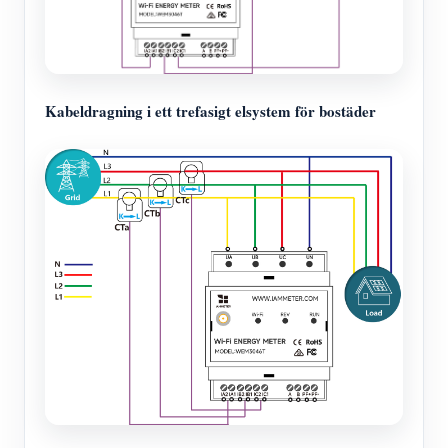
Kabeldragning i ett trefasigt elsystem för bostäder