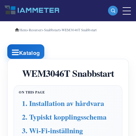
Hem
>
Resurser
>
Snabbstart
>
WEM3046T Snabbstart
Produkter
Enfas Wi-Fi energimätare (WEM3080)
Katalog
Trefas Wi-Fi energimätare (WEM3080T)
Trefas Wi-Fi energimätare (WEM3046T)
WEM3046T Snabbstart
Trefas Wi-Fi energimätare (WEM3050T)
WiFi Power Controller
1. Installation av hårdvara
IAMMETER Cloud Pro
2. Typiskt kopplingsschema
Självhotelltjänst
EV laddare
3. Wi-Fi-inställning