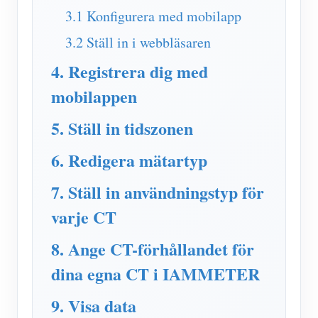
IAMMETER Simulator
3.1 Konfigurera med mobilapp
Virtuell mätare
3.2 Ställ in i webbläsaren
Energiprognos och simuleringssystem
4. Registrera dig med
Ansökningar
mobilappen
Solar PV System Energiövervakning
Lagra
5. Ställ in tidszonen
Elförbrukningsmonitor
Resurser
6. Redigera mätartyp
PV-värmare styrsystem
Snabbstart för produkten
gemenskap
7. Ställ in användningstyp för
Hemautomation
Dokumentera
Framkallare
varje CT
Fabrikens energiövervakning
Handledningsvideo
Utforska
Kontakt
8. Ange CT-förhållandet för
FAQ
Belöningsprogram
Om oss
dina egna CT i IAMMETER
Nyheter
9. Visa data
Bloggar