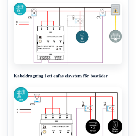
Kabeldragning i ett enfas elsystem för bostäder