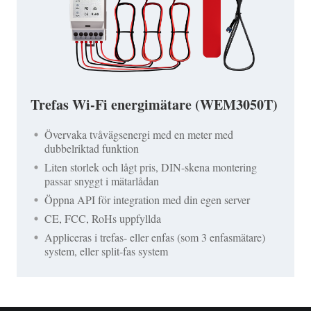
Trefas Wi-Fi energimätare (WEM3050T)
Övervaka tvåvägsenergi med en meter med
dubbelriktad funktion
Liten storlek och lågt pris, DIN-skena montering
passar snyggt i mätarlådan
Öppna API för integration med din egen server
CE, FCC, RoHs uppfyllda
Appliceras i trefas- eller enfas (som 3 enfasmätare)
system, eller split-fas system