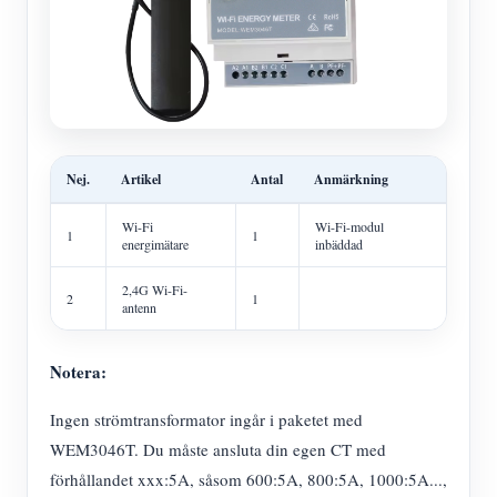
Nej.
Artikel
Antal
Anmärkning
Wi-Fi
Wi-Fi-modul
1
1
energimätare
inbäddad
2,4G Wi-Fi-
2
1
antenn
Notera:
Ingen strömtransformator ingår i paketet med
WEM3046T. Du måste ansluta din egen CT med
förhållandet xxx:5A, såsom 600:5A, 800:5A, 1000:5A...,