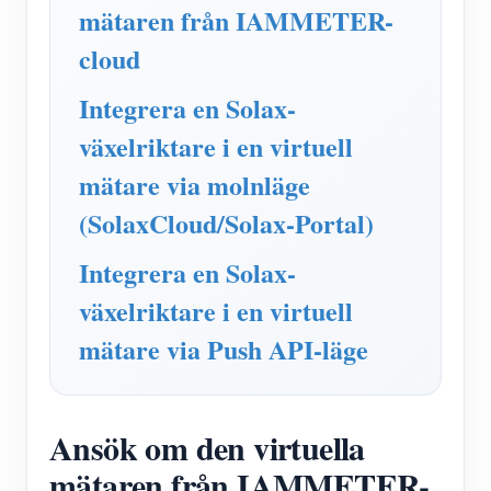
IAMMETER Simulator
mätaren från IAMMETER-
Virtuell mätare
cloud
Energiprognos och simuleringssystem
Integrera en Solax-
Ansökningar
växelriktare i en virtuell
mätare via molnläge
Solar PV System Energiövervakning
Lagra
(SolaxCloud/Solax-Portal)
Elförbrukningsmonitor
Resurser
Integrera en Solax-
PV-värmare styrsystem
Snabbstart för produkten
gemenskap
växelriktare i en virtuell
Hemautomation
Dokumentera
Framkallare
mätare via Push API-läge
Fabrikens energiövervakning
Handledningsvideo
Utforska
Kontakt
FAQ
Belöningsprogram
Om oss
Ansök om den virtuella
Nyheter
mätaren från IAMMETER-
Bloggar