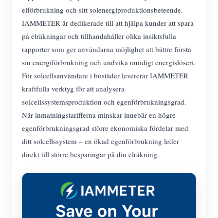
IAMMETER Simulator
elförbrukning och sitt solenergiproduktionsbeteende.
Virtuell mätare
IAMMETER är dedikerade till att hjälpa kunder att spara
på elräkningar och tillhandahåller olika insiktsfulla
Energiprognos och simuleringssystem
rapporter som ger användarna möjlighet att bättre förstå
Ansökningar
sin energiförbrukning och undvika onödigt energislöseri.
För solcellsanvändare i bostäder levererar IAMMETER
Solar PV System Energiövervakning
Lagra
kraftfulla verktyg för att analysera
Elförbrukningsmonitor
Resurser
solcellssystemsproduktion och egenförbrukningsgrad.
När inmatningstarifferna minskar innebär en högre
PV-värmare styrsystem
Snabbstart för produkten
gemenskap
egenförbrukningsgrad större ekonomiska fördelar med
Hemautomation
Dokumentera
Framkallare
ditt solcellssystem – en ökad egenförbrukning leder
direkt till större besparingar på din elräkning.
Fabrikens energiövervakning
Handledningsvideo
Utforska
Kontakt
FAQ
Belöningsprogram
Om oss
Nyheter
Bloggar