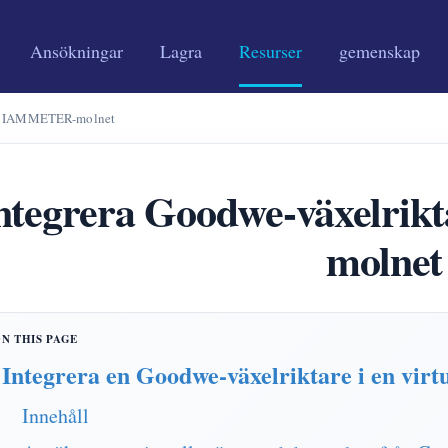
Ansökningar
Lagra
Resurser
gemenskap
n i IAMMETER-molnet
ntegrera Goodwe-växelri
molnet
Integrera en Goodwe-växelriktare i en virt
Innehåll