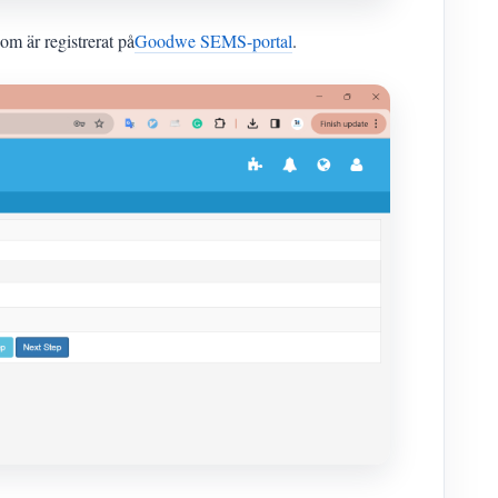
m är registrerat på
Goodwe SEMS-portal
.