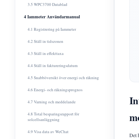
3.5 WPC3700 Datablad
4 Iammeter Användarmanual
4.1 Registrering på Iammeter
4.2 Ställ in tidszonen
4.3 Ställ in effekttaxa
4.4 Ställ in faktureringsdatum
4.5 Snabböversikt över energi och räkning
4.6 Energi- och räkningsprognos
In
4.7 Varning och meddelande
mo
4.8 Total besparingsrapport för
solcellsanläggning
4.9 Visa data av WeChat
Det 