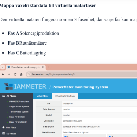
Mappa växelriktardata till virtuella mätarfaser
Den virtuella mätaren fungerar som en 3-fasenhet, där varje fas kan m
Fas A
Solenergiproduktion
Fas B
Rutnätsmätare
Fas C
Batterilagring