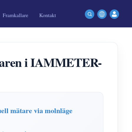
Framkallare
Kontakt
ktaren i IAMMETER-
uell mätare via molnläge