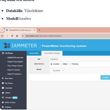
Datakälla
: Växelriktare
Modell
Goodwe