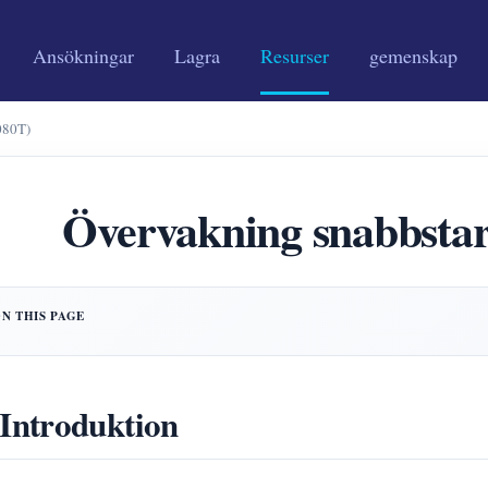
Ansökningar
Lagra
Resurser
gemenskap
080T)
Övervakning snabbst
 Introduktion