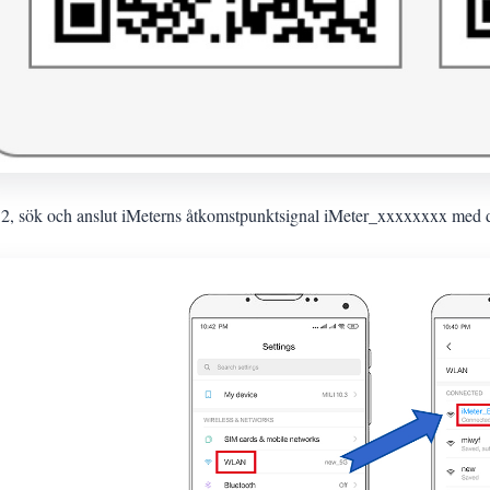
 2, sök och anslut iMeterns åtkomstpunktsignal iMeter_xxxxxxxx med d