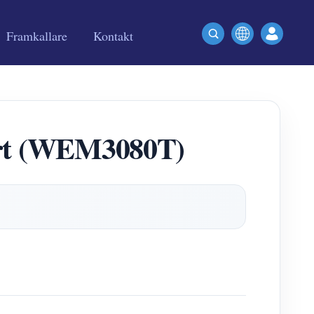
Framkallare
Kontakt
art (WEM3080T)