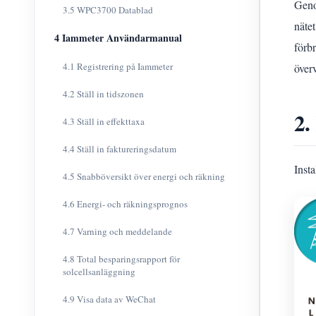
Geno
3.5 WPC3700 Datablad
näte
4 Iammeter Användarmanual
förb
4.1 Registrering på Iammeter
överv
4.2 Ställ in tidszonen
2.
4.3 Ställ in effekttaxa
4.4 Ställ in faktureringsdatum
Insta
4.5 Snabböversikt över energi och räkning
4.6 Energi- och räkningsprognos
4.7 Varning och meddelande
4.8 Total besparingsrapport för
solcellsanläggning
4.9 Visa data av WeChat