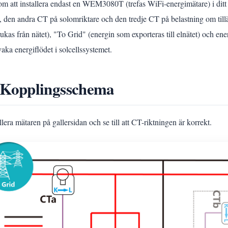
m att installera endast en WEM3080T (trefas WiFi-energimätare) i ditt 
t, den andra CT på solomriktare och den tredje CT på belastning om til
rukas från nätet), "To Grid" (energin som exporteras till elnätet) och e
aka energiflödet i solcellssystemet.
 Kopplingsschema
llera mätaren på gallersidan och se till att CT-riktningen är korrekt.