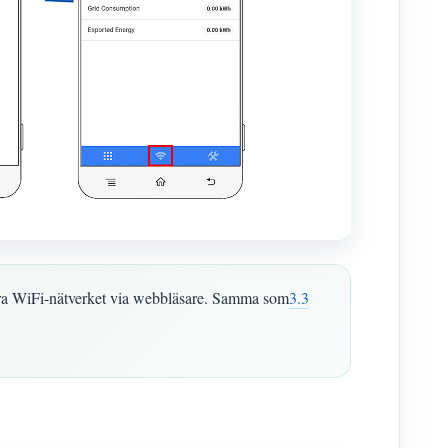
ra WiFi-nätverket via webbläsare. Samma som
3.3