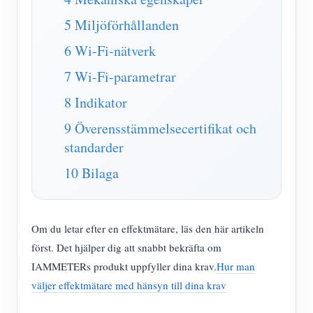
IAMMETER Simulator
5 Miljöförhållanden
Virtuell mätare
6 Wi-Fi-nätverk
Energiprognos och simuleringssystem
7 Wi-Fi-parametrar
Ansökningar
8 Indikator
Solar PV System Energiövervakning
Lagra
9 Överensstämmelsecertifikat och
Elförbrukningsmonitor
Resurser
standarder
PV-värmare styrsystem
10 Bilaga
Snabbstart för produkten
gemenskap
Hemautomation
Dokumentera
Framkallare
Fabrikens energiövervakning
Handledningsvideo
Om du letar efter en effektmätare, läs den här artikeln
Utforska
Kontakt
först. Det hjälper dig att snabbt bekräfta om
FAQ
Belöningsprogram
Om oss
IAMMETERs produkt uppfyller dina krav.
Hur man
Nyheter
väljer effektmätare med hänsyn till dina krav
Bloggar