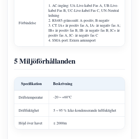
1. AC-ingång: UA-Live-kabel Fas A, UB-Live-
kabel Fas B, UC-Live-kabel Fas C, UN-Neutral
ledning
2. RS485-gränssnitt: A-positiv, B-negativ
Förbindelse
3. CT: IA+ är positiv fas A, IA- är negativ fas A;
IB+ är positiv fas B, IB- är negativ fas B; IC+ är
positiv fas A, IC- är negativ fas C
4. SMA-port: Extern antennport
5 Miljöförhållanden
Specifikation
Beskrivning
-20～+60℃
Driftstemperatur
Driftfuktighet
5 ~ 95 % Icke-kondenserande luftfuktighet
Höjd över havet
≤ 2000m