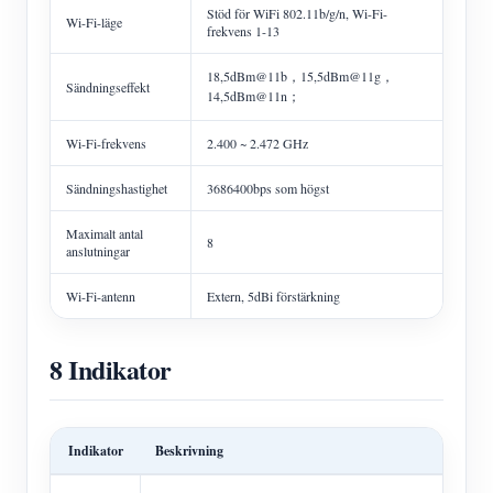
Stöd för WiFi 802.11b/g/n, Wi-Fi-
Wi-Fi-läge
frekvens 1-13
18,5dBm@11b，15,5dBm@11g，
Sändningseffekt
14,5dBm@11n；
Wi-Fi-frekvens
2.400 ~ 2.472 GHz
Sändningshastighet
3686400bps som högst
Maximalt antal
8
anslutningar
Wi-Fi-antenn
Extern, 5dBi förstärkning
8 Indikator
Indikator
Beskrivning