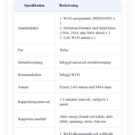
Specifikation
Beskrivning
1. Wi-Fi-energimätare (WEM3050T) x
1
Standardpaket
2. Strömtransformator med delad kärna
(150A, 250A eller 500A tillval) x 3
3. 2,4G Wi-Fi-antenn x 1
Fas
Trefas
Strömförsörjning
Inbyggd universell strömförsörjning
Kommunikation
Inbyggt Wi-Fi
Antenn
Extern 2,4G-antenn med SMA-hane
1-5 minuters intervall, vanligtvis 1
Rapporteringsintervall
minut
Aktiv energi (framåt och bakåt), aktiv
Rapportera innehåll
effekt, spänning, ström, frekvens
1. Wi-Fi-åtkomstpunkt och webbsida