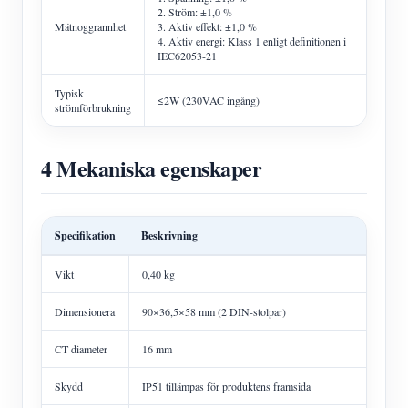
2. Ström: ±1,0 %
Mätnoggrannhet
3. Aktiv effekt: ±1,0 %
4. Aktiv energi: Klass 1 enligt definitionen i
IEC62053-21
Typisk
≤2W (230VAC ingång)
strömförbrukning
4 Mekaniska egenskaper
Specifikation
Beskrivning
Vikt
0,40 kg
Dimensionera
90×36,5×58 mm (2 DIN-stolpar)
CT diameter
16 mm
Skydd
IP51 tillämpas för produktens framsida