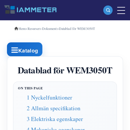
Hem
>
Resurser
>
Dokument
>
Datablad för WEM3050T
Produkter
Enfas Wi-Fi energimätare (WEM3080)
Katalog
Trefas Wi-Fi energimätare (WEM3080T)
Trefas Wi-Fi energimätare (WEM3046T)
Datablad för WEM3050T
Trefas Wi-Fi energimätare (WEM3050T)
WiFi Power Controller
1 Nyckelfunktioner
IAMMETER Cloud Pro
2 Allmän specifikation
Självhotelltjänst
3 Elektriska egenskaper
EV laddare
4 Mekaniska egenskaper