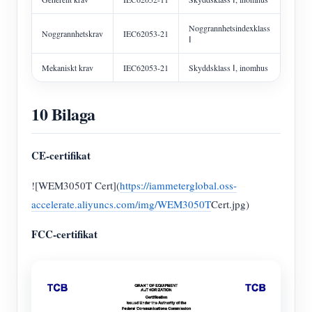
Noggrannhetsindexklass
Noggrannhetskrav
IEC62053-21
Ⅰ
Mekaniskt krav
IEC62053-21
Skyddsklass Ⅰ, inomhus
10 Bilaga
CE-certifikat
![WEM3050T Cert](
https://iammeterglobal.oss-
accelerate.aliyuncs.com/img/WEM3050T
Cert.jpg)
FCC-certifikat