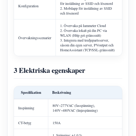
för inställning av SSID och lösenord
Konfiguration
2. Mobilapp för inställning av SSID
och lösenord
1. Övervaka på Iammeter Cloud
2. Övervaka lokalt på din PC via
WLAN (Http get-gränssnitt)
Övervakningsscenarier
3. Integrera med tredjepartsserver,
såsom din egen server, PVoutput och
HomeAssistant (TCP/SSL-gränssnitt)
3 Elektriska egenskaper
Specifikation
Beskrivning
80V~277VAC (fasspänning),
Inspänning
140V~480VAC (linjespänning)
CT-betyg
150A
1. Spänning: ±1,0 %