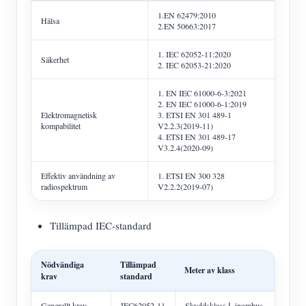
1.EN 62479:2010
Hälsa
2.EN 50663:2017
1. IEC 62052-11:2020
Säkerhet
2. IEC 62053-21:2020
1. EN IEC 61000-6-3:2021
2. EN IEC 61000-6-1:2019
Elektromagnetisk
3. ETSI EN 301 489-1
kompabilitet
V2.2.3(2019-11)
4. ETSI EN 301 489-17
V3.2.4(2020-09)
Effektiv användning av
1. ETSI EN 300 328
radiospektrum
V2.2.2(2019-07)
Tillämpad IEC-standard
Nödvändiga
Tillämpad
Meter av klass
krav
standard
Generellt krav
IEC62052-11
Skyddsklass Ⅰ, inomhus