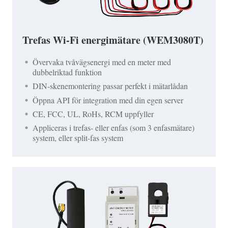
Trefas Wi-Fi energimätare (WEM3080T)
Övervaka tvåvägsenergi med en meter med
dubbelriktad funktion
DIN-skenemontering passar perfekt i mätarlådan
Öppna API för integration med din egen server
CE, FCC, UL, RoHs, RCM uppfyller
Appliceras i trefas- eller enfas (som 3 enfasmätare)
system, eller split-fas system